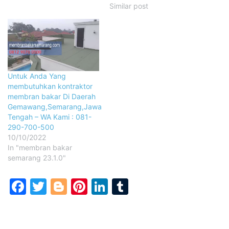
Similar post
Untuk Anda Yang
membutuhkan kontraktor
membran bakar Di Daerah
Gemawang,Semarang,Jawa
Tengah – WA Kami : 081-
290-700-500
10/10/2022
In "membran bakar
semarang 23.1.0"
Facebook
Twitter
Blogger
Pinterest
LinkedIn
Tumblr