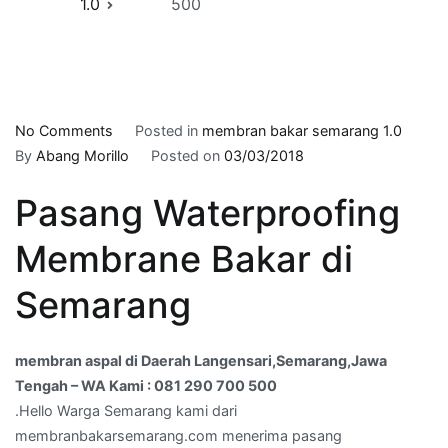
1.0
500
on
No Comments
Posted in
membran bakar semarang 1.0
membran
By
Abang Morillo
Posted on
03/03/2018
aspal
Pasang Waterproofing
di
Daerah
Membrane Bakar di
Langensari,Semarang,Jawa
Tengah
Semarang
–
WA
Kami
membran aspal di Daerah Langensari,Semarang,Jawa
:
Tengah – WA Kami : 081 290 700 500
081
.Hello Warga Semarang kami dari
290
membranbakarsemarang.com menerima pasang