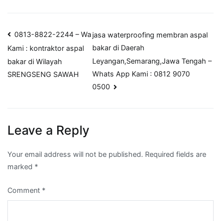
Post
0813-8822-2244 – Wa
jasa waterproofing membran aspal
bakar di Daerah
Kami : kontraktor aspal
navigation
Leyangan,Semarang,Jawa Tengah –
bakar di Wilayah
Whats App Kami : 0812 9070
SRENGSENG SAWAH
0500
Leave a Reply
Your email address will not be published.
Required fields are
marked
*
Comment
*