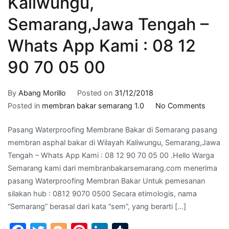
Kaliwungu,
Semarang,Jawa Tengah –
Whats App Kami : 08 12
90 70 05 00
By
Abang Morillo
Posted on
31/12/2018
on
Posted in
membran bakar semarang 1.0
No Comments
pasan
Pasang Waterproofing Membrane Bakar di Semarang pasang
membr
membran asphal bakar di Wilayah Kaliwungu, Semarang,Jawa
asphal
Tengah – Whats App Kami : 08 12 90 70 05 00 .Hello Warga
bakar
Semarang kami dari membranbakarsemarang.com menerima
di
pasang Waterproofing Membran Bakar Untuk pemesanan
Wilaya
silakan hub : 0812 9070 0500 Secara etimologis, nama
Kaliwu
“Semarang” berasal dari kata “sem”, yang berarti […]
Semar
Tenga