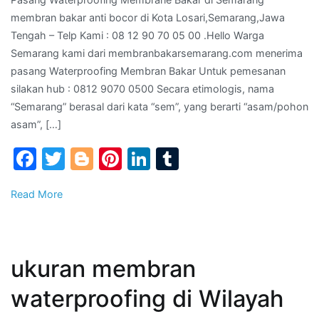
bakar
membran bakar anti bocor di Kota Losari,Semarang,Jawa
anti
Tengah – Telp Kami : 08 12 90 70 05 00 .Hello Warga
bocor
Semarang kami dari membranbakarsemarang.com menerima
di
pasang Waterproofing Membran Bakar Untuk pemesanan
Kota
silakan hub : 0812 9070 0500 Secara etimologis, nama
Losari
“Semarang” berasal dari kata “sem”, yang berarti “asam/pohon
Tenga
asam”, […]
–
Telp
Facebook
Twitter
Blogger
Pinterest
LinkedIn
Tumblr
Kami
:
Read More
08
12
90
70
ukuran membran
05
00
waterproofing di Wilayah