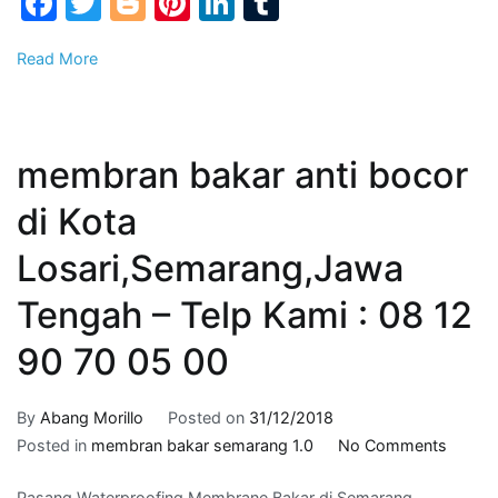
Facebook
Twitter
Blogger
Pinterest
LinkedIn
Tumblr
–
Hubun
Read More
Kami
:
08
12
membran bakar anti bocor
90
70
di Kota
05
Losari,Semarang,Jawa
00
Tengah – Telp Kami : 08 12
90 70 05 00
By
Abang Morillo
Posted on
31/12/2018
on
Posted in
membran bakar semarang 1.0
No Comments
membr
Pasang Waterproofing Membrane Bakar di Semarang