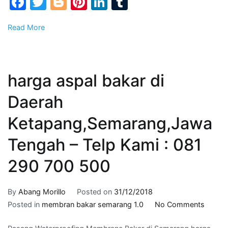
Facebook
Twitter
Blogger
Pinterest
LinkedIn
Tumblr
–
Whats
Read More
App
Kami
:
08
harga aspal bakar di
12
90
Daerah
70
Ketapang,Semarang,Jawa
05
00
Tengah – Telp Kami : 081
290 700 500
By
Abang Morillo
Posted on
31/12/2018
on
Posted in
membran bakar semarang 1.0
No Comments
harga