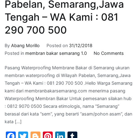
Pabelan, Semarang,Jawa
Tengah – WA Kami : 081
290 700 500
By
Abang Morillo
Posted on
31/12/2018
on
Posted in
membran bakar semarang 1.0
No Comments
ukuran
Pasang Waterproofing Membrane Bakar di Semarang ukuran
membr
membran waterproofing di Wilayah Pabelan, Semarang,Jawa
waterp
Tengah – WA Kami : 081 290 700 500 .Hello Warga Semarang
di
kami dari membranbakarsemarang.com menerima pasang
Wilaya
Waterproofing Membran Bakar Untuk pemesanan silakan hub
Pabela
: 0812 9070 0500 Secara etimologis, nama “Semarang”
Semar
berasal dari kata “sem”, yang berarti “asam/pohon asam”, dan
Tenga
kata […]
–
WA
Facebook
Twitter
Blogger
Pinterest
LinkedIn
Tumblr
Kami