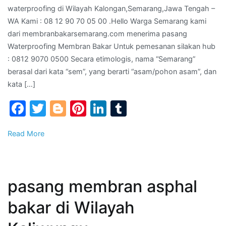
waterproofing di Wilayah Kalongan,Semarang,Jawa Tengah –
di
WA Kami : 08 12 90 70 05 00 .Hello Warga Semarang kami
Wilaya
dari membranbakarsemarang.com menerima pasang
Kalon
Waterproofing Membran Bakar Untuk pemesanan silakan hub
Tenga
: 0812 9070 0500 Secara etimologis, nama “Semarang”
–
berasal dari kata “sem”, yang berarti “asam/pohon asam”, dan
WA
kata […]
Kami
:
Facebook
Twitter
Blogger
Pinterest
LinkedIn
Tumblr
08
12
Read More
90
70
05
00
pasang membran asphal
bakar di Wilayah