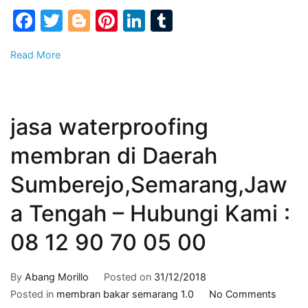
:
Facebook
Twitter
Blogger
Pinterest
LinkedIn
Tumblr
0812
9070
Read More
0500
jasa waterproofing
membran di Daerah
Sumberejo,Semarang,Jaw
a Tengah – Hubungi Kami :
08 12 90 70 05 00
By
Abang Morillo
Posted on
31/12/2018
on
Posted in
membran bakar semarang 1.0
No Comments