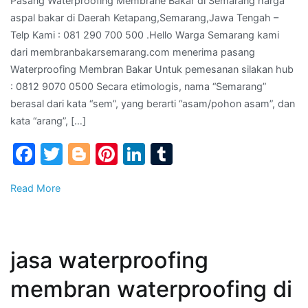
Pasang Waterproofing Membrane Bakar di Semarang harga
aspal
aspal bakar di Daerah Ketapang,Semarang,Jawa Tengah –
bakar
Telp Kami : 081 290 700 500 .Hello Warga Semarang kami
di
dari membranbakarsemarang.com menerima pasang
Daera
Waterproofing Membran Bakar Untuk pemesanan silakan hub
Ketap
: 0812 9070 0500 Secara etimologis, nama “Semarang”
Tenga
berasal dari kata “sem”, yang berarti “asam/pohon asam”, dan
–
kata “arang”, […]
Telp
Kami
Facebook
Twitter
Blogger
Pinterest
LinkedIn
Tumblr
:
081
Read More
290
700
500
jasa waterproofing
membran waterproofing di