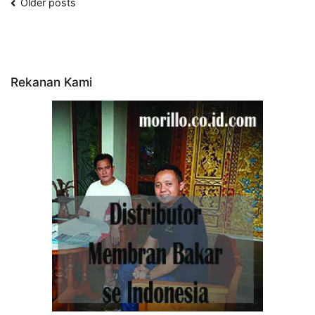
Posts
Older posts
navigation
Rekanan Kami