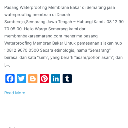
jasa
Pasang Waterproofing Membrane Bakar di Semarang jasa
waterp
waterproofing membran di Daerah
membr
Sumberejo,Semarang,Jawa Tengah – Hubungi Kami : 08 12 90
di
70 05 00 .Hello Warga Semarang kami dari
Daera
membranbakarsemarang.com menerima pasang
Sumbe
Waterproofing Membran Bakar Untuk pemesanan silakan hub
Tenga
: 0812 9070 0500 Secara etimologis, nama “Semarang”
–
berasal dari kata “sem”, yang berarti “asam/pohon asam”, dan
Hubun
[…]
Kami
:
Facebook
Twitter
Blogger
Pinterest
LinkedIn
Tumblr
08
12
Read More
90
70
05
00