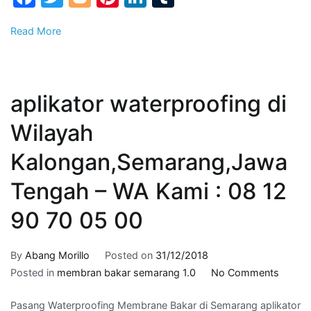
:
Read More
081
290
700
500
aplikator waterproofing di
Wilayah
Kalongan,Semarang,Jawa
Tengah – WA Kami : 08 12
90 70 05 00
By
Abang Morillo
Posted on
31/12/2018
on
Posted in
membran bakar semarang 1.0
No Comments
aplikat
Pasang Waterproofing Membrane Bakar di Semarang aplikator
waterp