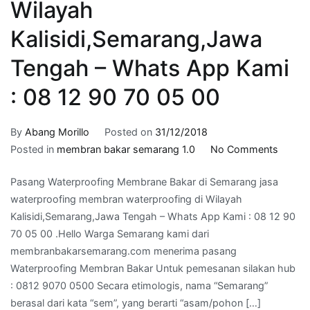
Wilayah
Kalisidi,Semarang,Jawa
Tengah – Whats App Kami
: 08 12 90 70 05 00
By
Abang Morillo
Posted on
31/12/2018
on
Posted in
membran bakar semarang 1.0
No Comments
jasa
Pasang Waterproofing Membrane Bakar di Semarang jasa
waterp
waterproofing membran waterproofing di Wilayah
membr
Kalisidi,Semarang,Jawa Tengah – Whats App Kami : 08 12 90
waterp
70 05 00 .Hello Warga Semarang kami dari
di
membranbakarsemarang.com menerima pasang
Wilaya
Waterproofing Membran Bakar Untuk pemesanan silakan hub
Kalisi
: 0812 9070 0500 Secara etimologis, nama “Semarang”
Tenga
berasal dari kata “sem”, yang berarti “asam/pohon […]
–