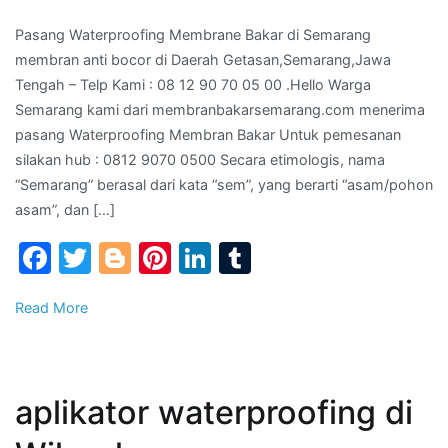
membr
Pasang Waterproofing Membrane Bakar di Semarang
anti
membran anti bocor di Daerah Getasan,Semarang,Jawa
bocor
Tengah – Telp Kami : 08 12 90 70 05 00 .Hello Warga
di
Semarang kami dari membranbakarsemarang.com menerima
Daera
pasang Waterproofing Membran Bakar Untuk pemesanan
Getas
silakan hub : 0812 9070 0500 Secara etimologis, nama
Tenga
“Semarang” berasal dari kata “sem”, yang berarti “asam/pohon
–
asam”, dan […]
Telp
Kami
Facebook
Twitter
Blogger
Pinterest
LinkedIn
Tumblr
:
08
Read More
12
90
70
05
aplikator waterproofing di
00