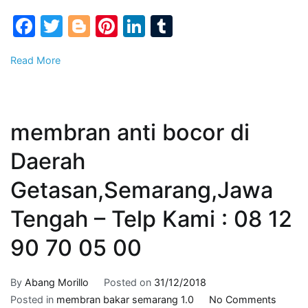
Whats
Facebook
Twitter
Blogger
Pinterest
LinkedIn
Tumblr
App
Kami
Read More
:
08
12
90
membran anti bocor di
70
05
Daerah
00
Getasan,Semarang,Jawa
Tengah – Telp Kami : 08 12
90 70 05 00
By
Abang Morillo
Posted on
31/12/2018
on
Posted in
membran bakar semarang 1.0
No Comments