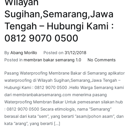
Wilayah
Sugihan,Semarang,Jawa
Tengah – Hubungi Kami :
0812 9070 0500
By
Abang Morillo
Posted on
31/12/2018
on
Posted in
membran bakar semarang 1.0
No Comments
aplikat
Pasang Waterproofing Membrane Bakar di Semarang aplikator
waterp
waterproofing di Wilayah Sugihan,Semarang,Jawa Tengah –
di
Hubungi Kami : 0812 9070 0500 .Hello Warga Semarang kami
Wilaya
dari membranbakarsemarang.com menerima pasang
Sugih
Waterproofing Membran Bakar Untuk pemesanan silakan hub
Tenga
: 0812 9070 0500 Secara etimologis, nama “Semarang”
–
berasal dari kata “sem”, yang berarti “asam/pohon asam”, dan
Hubun
kata “arang”, yang berarti […]
Kami