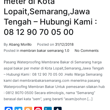
meter di Kota
Lopait,Semarang,Jawa
Tengah – Hubungi Kami :
08 12 90 70 05 00
By
Abang Morillo
Posted on
31/12/2018
on
Posted in
membran bakar semarang 1.0
No Comments
harga
Pasang Waterproofing Membrane Bakar di Semarang harga
aspal
aspal bakar per meter di Kota Lopait,Semarang,Jawa Tengah
bakar
– Hubungi Kami : 08 12 90 70 05 00 .Hello Warga Semarang
per
kami dari membranbakarsemarang.com menerima pasang
meter
Waterproofing Membran Bakar Untuk pemesanan silakan hub
di
: 0812 9070 0500 Secara etimologis, nama “Semarang”
Kota
berasal dari kata “sem”, yang berarti “asam/pohon […]
Lopait
Tenga