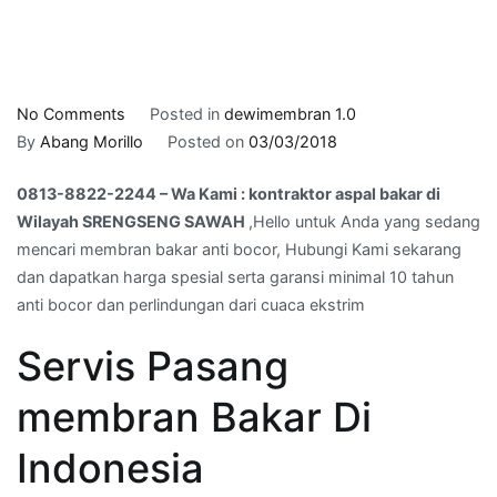
on
No Comments
Posted in
dewimembran 1.0
0813-
By
Abang Morillo
Posted on
03/03/2018
8822-
0813-8822-2244 – Wa Kami : kontraktor aspal bakar di
2244
Wilayah SRENGSENG SAWAH
,Hello untuk Anda yang sedang
–
mencari membran bakar anti bocor, Hubungi Kami sekarang
Wa
dan dapatkan harga spesial serta garansi minimal 10 tahun
Kami
anti bocor dan perlindungan dari cuaca ekstrim
:
kontraktor
Servis Pasang
aspal
bakar
membran Bakar Di
di
Wilayah
Indonesia
SRENGSENG