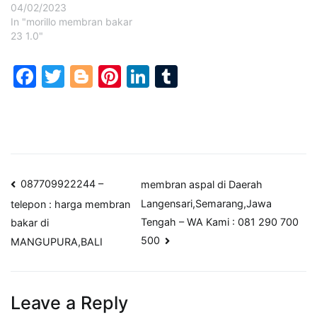
04/02/2023
In "morillo membran bakar
23 1.0"
Facebook
Twitter
Blogger
Pinterest
LinkedIn
Tumblr
Post
087709922244 –
membran aspal di Daerah
Langensari,Semarang,Jawa
telepon : harga membran
navigation
Tengah – WA Kami : 081 290 700
bakar di
500
MANGUPURA,BALI
Leave a Reply