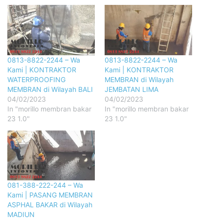
0813-8822-2244 – Wa
0813-8822-2244 – Wa
Kami | KONTRAKTOR
Kami | KONTRAKTOR
WATERPROOFING
MEMBRAN di Wilayah
MEMBRAN di Wilayah BALI
JEMBATAN LIMA
04/02/2023
04/02/2023
In "morillo membran bakar
In "morillo membran bakar
23 1.0"
23 1.0"
081-388-222-244 – Wa
Kami | PASANG MEMBRAN
ASPHAL BAKAR di Wilayah
MADIUN