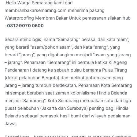
Kami
.Hello Warga Semarang kami dari
:
membranbakarsemarang.com menerima pasang
0812
Waterproofing Membran Bakar Untuk pemesanan silakan hub
9070
:
0812 9070 0500
0500
Secara etimologis, nama “Semarang” berasal dari kata “sem”,
yang berarti “asam/pohon asam”, dan kata “arang”, yang
berarti “jarang”, yang digabungkan menjadi “asam yang jarang
– jarang”. Penamaan “Semarang” ini bermula ketika Ki Ageng
Pandanaran I datang ke sebuah pulau bernama Pulau Tirang
(dekat pelabuhan Bergota) dan melihat pohon asam yang
jarang – jarang tumbuh berdekatan. Penamaan Kota Semarang
ini sempat berubah saat zaman kolonialisme Hindia Belanda
menjadi “Samarang”. Kota Semarang merupakan satu dari tiga
pusat pelabuhan (Jakarta dan Surabaya) penting bagi Hindia
Belanda sebagai pemasok hasil bumi dari wilayah pedalaman
Jawa.