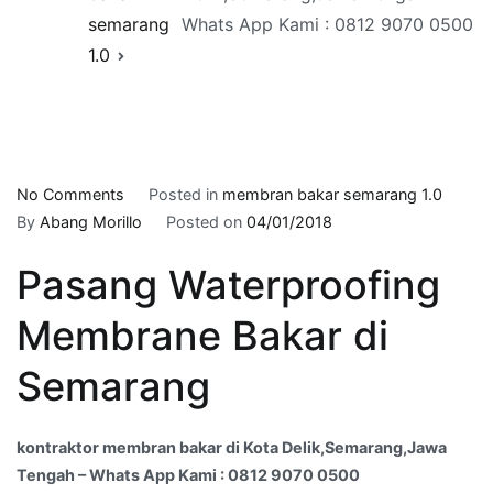
semarang
Whats App Kami : 0812 9070 0500
1.0
on
No Comments
Posted in
membran bakar semarang 1.0
kontraktor
By
Abang Morillo
Posted on
04/01/2018
membran
Pasang Waterproofing
bakar
di
Membrane Bakar di
Kota
Delik,Semarang,Jawa
Semarang
Tengah
–
Whats
kontraktor membran bakar di Kota Delik,Semarang,Jawa
App
Tengah – Whats App Kami : 0812 9070 0500