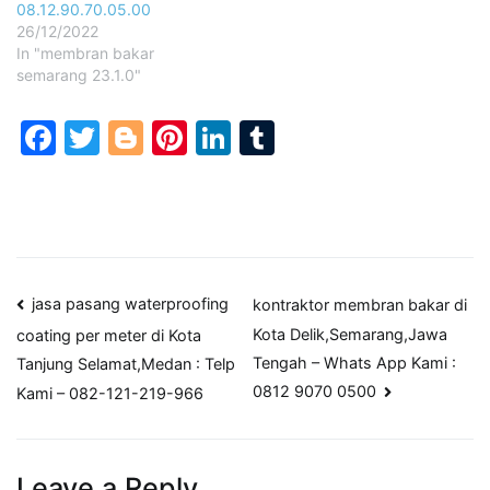
08.12.90.70.05.00
26/12/2022
In "membran bakar
semarang 23.1.0"
Facebook
Twitter
Blogger
Pinterest
LinkedIn
Tumblr
Post
jasa pasang waterproofing
kontraktor membran bakar di
Kota Delik,Semarang,Jawa
coating per meter ​di Kota
navigation
Tengah – Whats App Kami :
Tanjung Selamat,Medan : Telp
0812 9070 0500
Kami – 082-121-219-966
Leave a Reply