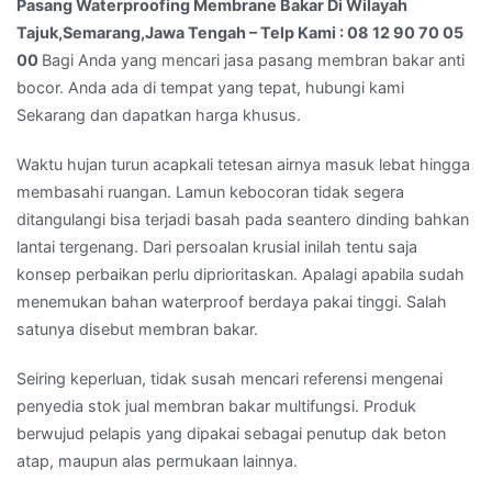
Pasang Waterproofing Membrane Bakar Di Wilayah
Telp
Tajuk,Semarang,Jawa Tengah – Telp Kami : 08 12 90 70 05
Kami
00
Bagi Anda yang mencari jasa pasang membran bakar anti
:
bocor. Anda ada di tempat yang tepat, hubungi kami
08
Sekarang dan dapatkan harga khusus.
12
90
Waktu hujan turun acapkali tetesan airnya masuk lebat hingga
70
membasahi ruangan. Lamun kebocoran tidak segera
05
ditangulangi bisa terjadi basah pada seantero dinding bahkan
00
lantai tergenang. Dari persoalan krusial inilah tentu saja
konsep perbaikan perlu diprioritaskan. Apalagi apabila sudah
menemukan bahan waterproof berdaya pakai tinggi. Salah
satunya disebut membran bakar.
Seiring keperluan, tidak susah mencari referensi mengenai
penyedia stok jual membran bakar multifungsi. Produk
berwujud pelapis yang dipakai sebagai penutup dak beton
atap, maupun alas permukaan lainnya.