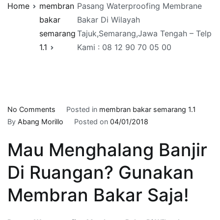
Home
membran
Pasang Waterproofing Membrane
bakar
Bakar Di Wilayah
semarang
Tajuk,Semarang,Jawa Tengah – Telp
1.1
Kami : 08 12 90 70 05 00
on
No Comments
Posted in
membran bakar semarang 1.1
Pasang
By
Abang Morillo
Posted on
04/01/2018
Waterproofing
Mau Menghalang Banjir
Membrane
Bakar
Di Ruangan? Gunakan
Di
Wilayah
Membran Bakar Saja!
Tajuk,Semarang,Jawa
Tengah
–