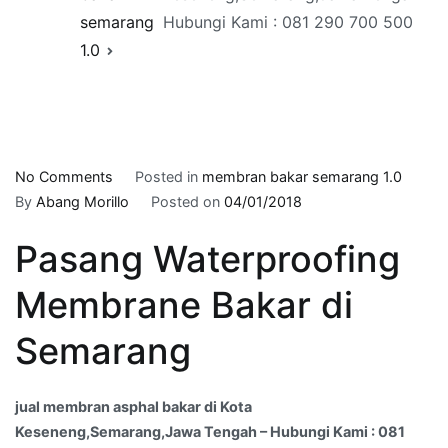
semarang
Hubungi Kami : 081 290 700 500
1.0
on
No Comments
Posted in
membran bakar semarang 1.0
jual
By
Abang Morillo
Posted on
04/01/2018
membran
Pasang Waterproofing
asphal
bakar
Membrane Bakar di
di
Kota
Semarang
Keseneng,Semarang,Jawa
Tengah
–
jual membran asphal bakar di Kota
Hubungi
Keseneng,Semarang,Jawa Tengah – Hubungi Kami : 081