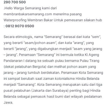
Kami
290 700 500
:
.Hello Warga Semarang kami dari
081
membranbakarsemarang.com menerima pasang
290
Waterproofing Membran Bakar Untuk pemesanan silakan hub
700
:
0812 9070 0500
500
Secara etimologis, nama “Semarang” berasal dari kata “sem”,
yang berarti “asam/pohon asam”, dan kata “arang”, yang
berarti “jarang”, yang digabungkan menjadi “asam yang jarang
– jarang”. Penamaan “Semarang” ini bermula ketika Ki Ageng
Pandanaran I datang ke sebuah pulau bernama Pulau Tirang
(dekat pelabuhan Bergota) dan melihat pohon asam yang
jarang – jarang tumbuh berdekatan. Penamaan Kota Semarang
ini sempat berubah saat zaman kolonialisme Hindia Belanda
menjadi “Samarang”. Kota Semarang merupakan satu dari tiga
pusat pelabuhan (Jakarta dan Surabaya) penting bagi Hindia
Belanda sebagai pemasok hasil bumi dari wilayah pedalaman
Jawa.