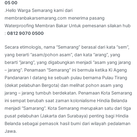
:
05 00
08
.Hello Warga Semarang kami dari
12
membranbakarsemarang.com menerima pasang
90
Waterproofing Membran Bakar Untuk pemesanan silakan hub
70
:
0812 9070 0500
05
00
Secara etimologis, nama “Semarang” berasal dari kata “sem”,
yang berarti “asam/pohon asam”, dan kata “arang”, yang
berarti “jarang”, yang digabungkan menjadi “asam yang jarang
– jarang”. Penamaan “Semarang” ini bermula ketika Ki Ageng
Pandanaran I datang ke sebuah pulau bernama Pulau Tirang
(dekat pelabuhan Bergota) dan melihat pohon asam yang
jarang – jarang tumbuh berdekatan. Penamaan Kota Semarang
ini sempat berubah saat zaman kolonialisme Hindia Belanda
menjadi “Samarang”. Kota Semarang merupakan satu dari tiga
pusat pelabuhan (Jakarta dan Surabaya) penting bagi Hindia
Belanda sebagai pemasok hasil bumi dari wilayah pedalaman
Jawa.