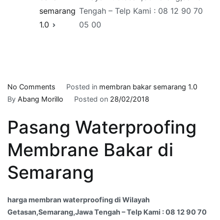
semarang
Tengah – Telp Kami : 08 12 90 70
1.0
05 00
on
No Comments
Posted in
membran bakar semarang 1.0
harga
By
Abang Morillo
Posted on
28/02/2018
membran
Pasang Waterproofing
waterproofing
di
Membrane Bakar di
Wilayah
Getasan,Semarang,Jawa
Semarang
Tengah
–
Telp
harga membran waterproofing di Wilayah
Kami
Getasan,Semarang,Jawa Tengah – Telp Kami : 08 12 90 70