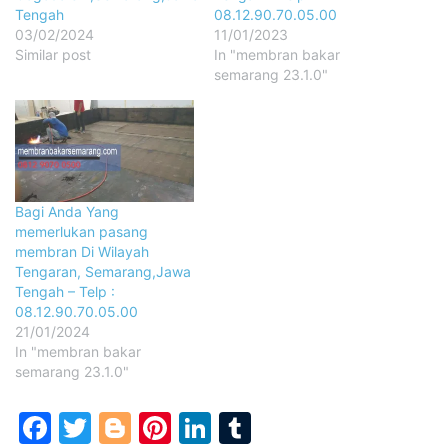
Tengah
08.12.90.70.05.00
03/02/2024
11/01/2023
Similar post
In "membran bakar
semarang 23.1.0"
Bagi Anda Yang
memerlukan pasang
membran Di Wilayah
Tengaran, Semarang,Jawa
Tengah – Telp :
08.12.90.70.05.00
21/01/2024
In "membran bakar
semarang 23.1.0"
Facebook
Twitter
Blogger
Pinterest
LinkedIn
Tumblr