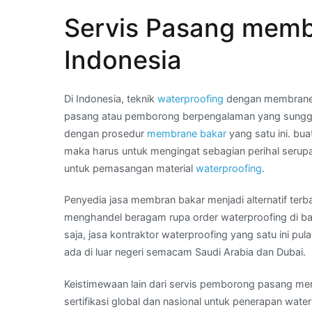
Wa
Servis Pasang memb
Kami
:
Indonesia
tukang
membran
bakar
Di Indonesia, teknik
waterproofing
dengan membrane b
waterproofing
pasang atau pemborong berpengalaman yang sungg
di
dengan prosedur
membrane bakar
yang satu ini. b
Kota
maka harus untuk mengingat sebagian perihal serupa
TANJUNG
untuk pemasangan material
waterproofing
.
DUREN
Penyedia jasa membran bakar menjadi alternatif terb
menghandel beragam rupa order waterproofing di ba
saja, jasa kontraktor waterproofing yang satu ini p
ada di luar negeri semacam Saudi Arabia dan Dubai.
Keistimewaan lain dari servis pemborong pasang mem
sertifikasi global dan nasional untuk penerapan wate