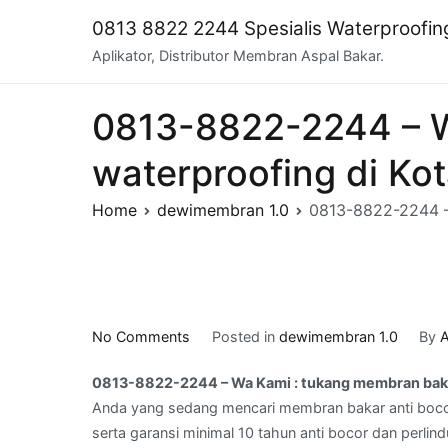
Skip
0813 8822 2244 Spesialis Waterproofi
to
Aplikator, Distributor Membran Aspal Bakar.
content
0813-8822-2244 – W
waterproofing di 
Home
dewimembran 1.0
0813-8822-2244 –
on
No Comments
Posted in
dewimembran 1.0
By
A
0813-
0813-8822-2244 – Wa Kami : tukang membran ba
8822-
Anda yang sedang mencari membran bakar anti boco
2244
serta garansi minimal 10 tahun anti bocor dan perlin
–