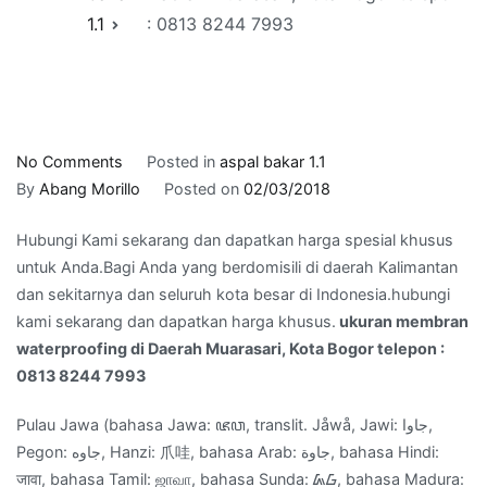
1.1
: 0813 8244 7993
on
No Comments
Posted in
aspal bakar 1.1
ukuran
By
Abang Morillo
Posted on
02/03/2018
membran
Hubungi Kami sekarang dan dapatkan harga spesial khusus
waterproofing
untuk Anda.Bagi Anda yang berdomisili di daerah Kalimantan
di
dan sekitarnya dan seluruh kota besar di Indonesia.hubungi
Daerah
kami sekarang dan dapatkan harga khusus.
ukuran membran
Muarasari,
waterproofing di Daerah Muarasari, Kota Bogor telepon :
Kota
0813 8244 7993
Bogor
telepon
Pulau Jawa (bahasa Jawa: ꦗꦮ, translit. Jåwå, Jawi: جاوا,
:
Pegon: جاوه, Hanzi: 爪哇, bahasa Arab: جاوة‎, bahasa Hindi:
0813
जावा, bahasa Tamil: ஜாவா, bahasa Sunda: ᮏᮝ, bahasa Madura:
8244