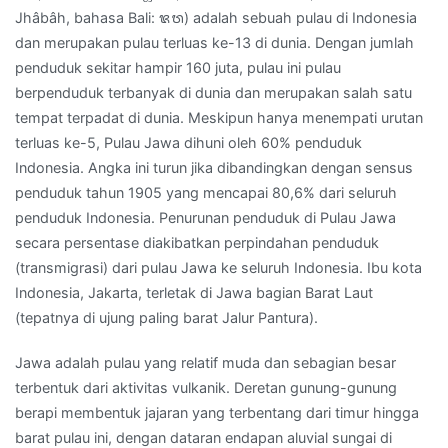
Jhâbâh, bahasa Bali: ᬚᬯ) adalah sebuah pulau di Indonesia
7993
dan merupakan pulau terluas ke-13 di dunia. Dengan jumlah
penduduk sekitar hampir 160 juta, pulau ini pulau
berpenduduk terbanyak di dunia dan merupakan salah satu
tempat terpadat di dunia. Meskipun hanya menempati urutan
terluas ke-5, Pulau Jawa dihuni oleh 60% penduduk
Indonesia. Angka ini turun jika dibandingkan dengan sensus
penduduk tahun 1905 yang mencapai 80,6% dari seluruh
penduduk Indonesia. Penurunan penduduk di Pulau Jawa
secara persentase diakibatkan perpindahan penduduk
(transmigrasi) dari pulau Jawa ke seluruh Indonesia. Ibu kota
Indonesia, Jakarta, terletak di Jawa bagian Barat Laut
(tepatnya di ujung paling barat Jalur Pantura).
Jawa adalah pulau yang relatif muda dan sebagian besar
terbentuk dari aktivitas vulkanik. Deretan gunung-gunung
berapi membentuk jajaran yang terbentang dari timur hingga
barat pulau ini, dengan dataran endapan aluvial sungai di