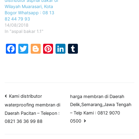
distributor asphal bakar di
Wilayah Muarasari, Kota
Bogor Whatsapp : 08 13
82 44 79 93
14/08/2018
In "aspal bakar 1.1"
Facebook
Twitter
Blogger
Pinterest
LinkedIn
Tumblr
Post
Kami distributor
harga membran di Daerah
Delik,Semarang,Jawa Tengah
waterproofing membran di
navigation
– Telp Kami : 0812 9070
Daerah Pacitan – Telepon :
0500
0821 36 36 99 88