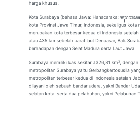
harga khusus.
di
Daerah
Kota Surabaya (bahasa Jawa: Hanacaraka: ꦯꦸꦫꦧꦪ Pegon: سورابايه, Madura: Kottah Sorbhâj
Pacitan
kota Provinsi Jawa Timur, Indonesia, sekaligus kota m
–
merupakan kota terbesar kedua di Indonesia setelah J
Telepon
atau 435 km sebelah barat laut Denpasar, Bali. Surab
:
berhadapan dengan Selat Madura serta Laut Jawa.
0821
36
Surabaya memiliki luas sekitar ±326,81 km², dengan 
36
metropolitan Surabaya yaitu Gerbangkertosusila yang
99
metropolitan terbesar kedua di Indonesia setelah J
88
dilayani oleh sebuah bandar udara, yakni Bandar Ud
selatan kota, serta dua pelabuhan, yakni Pelabuhan 