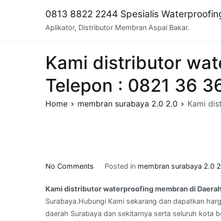
Skip
0813 8822 2244 Spesialis Waterproofi
to
Aplikator, Distributor Membran Aspal Bakar.
content
Kami distributor wa
Telepon : 0821 36 3
Home
membran surabaya 2.0 2.0
Kami dis
on
No Comments
Posted in
membran surabaya 2.0 2
Kami
Kami distributor waterproofing membran di Daerah
distributor
Surabaya.Hubungi Kami sekarang dan dapatkan harga
waterproofing
daerah Surabaya dan sekitarnya serta seluruh kota 
membran