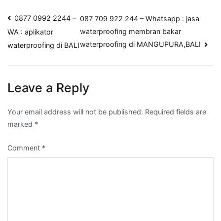
Post
0877 0992 2244 –
087 709 922 244 – Whatsapp : jasa
waterproofing membran bakar
WA : aplikator
navigation
waterproofing di MANGUPURA,BALI
waterproofing di BALI
Leave a Reply
Your email address will not be published.
Required fields are
marked
*
Comment
*