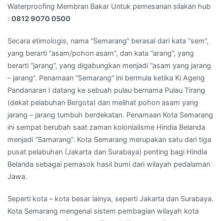
90
Waterproofing Membran Bakar Untuk pemesanan silakan hub
70
:
0812 9070 0500
05
00
Secara etimologis, nama “Semarang” berasal dari kata “sem”,
yang berarti “asam/pohon asam”, dan kata “arang”, yang
berarti “jarang”, yang digabungkan menjadi “asam yang jarang
– jarang”. Penamaan “Semarang” ini bermula ketika Ki Ageng
Pandanaran I datang ke sebuah pulau bernama Pulau Tirang
(dekat pelabuhan Bergota) dan melihat pohon asam yang
jarang – jarang tumbuh berdekatan. Penamaan Kota Semarang
ini sempat berubah saat zaman kolonialisme Hindia Belanda
menjadi “Samarang”. Kota Semarang merupakan satu dari tiga
pusat pelabuhan (Jakarta dan Surabaya) penting bagi Hindia
Belanda sebagai pemasok hasil bumi dari wilayah pedalaman
Jawa.
Seperti kota – kota besar lainya, seperti Jakarta dan Surabaya.
Kota Semarang mengenal sistem pembagian wilayah kota