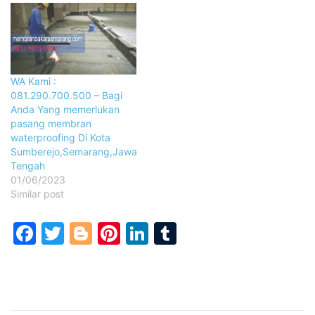
WA Kami :
081.290.700.500 – Bagi
Anda Yang memerlukan
pasang membran
waterproofing Di Kota
Sumberejo,Semarang,Jawa
Tengah
01/06/2023
Similar post
Facebook
Twitter
Blogger
Pinterest
LinkedIn
Tumblr