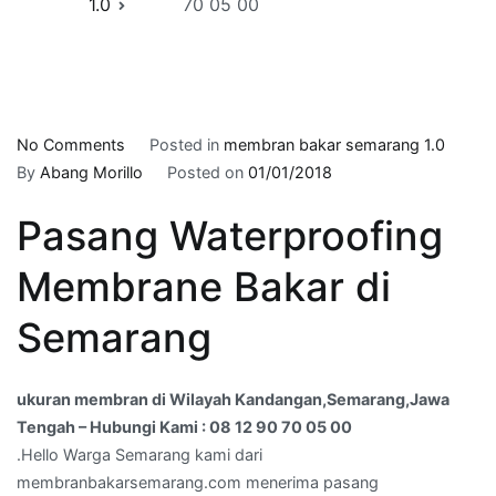
1.0
70 05 00
on
No Comments
Posted in
membran bakar semarang 1.0
ukuran
By
Abang Morillo
Posted on
01/01/2018
membran
Pasang Waterproofing
di
Wilayah
Membrane Bakar di
Kandangan,Semarang,Jawa
Tengah
Semarang
–
Hubungi
Kami
ukuran membran di Wilayah Kandangan,Semarang,Jawa
:
Tengah – Hubungi Kami : 08 12 90 70 05 00
08
.Hello Warga Semarang kami dari
12
membranbakarsemarang.com menerima pasang