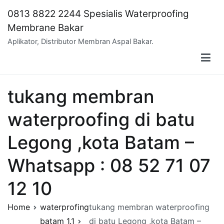
Skip
0813 8822 2244 Spesialis Waterproofing
to
Membrane Bakar
content
Aplikator, Distributor Membran Aspal Bakar.
tukang membran
waterproofing di batu
Legong ,kota Batam –
Whatsapp : 08 52 71 07
12 10
Home
waterprofing
tukang membran waterproofing
batam 1.1
di batu Legong ,kota Batam –