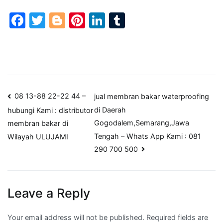
Facebook
Twitter
Blogger
Pinterest
LinkedIn
Tumblr
Post
08 13-88 22-22 44 –
jual membran bakar waterproofing
di Daerah
hubungi Kami : distributor
navigation
Gogodalem,Semarang,Jawa
membran bakar di
Tengah – Whats App Kami : 081
Wilayah ULUJAMI
290 700 500
Leave a Reply
Your email address will not be published.
Required fields are