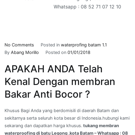
Whatsapp : 08 52 71 07 12 10
on
No Comments
Posted in
waterprofing batam 1.1
tukang
By
Abang Morillo
Posted on
01/01/2018
membran
APAKAH ANDA Telah
waterproofing
di
Kenal Dengan membran
batu
Legong
Bakar Anti Bocor ?
,kota
Batam
Khusus Bagi Anda yang berdomisili di daerah Batam dan
–
sekitarnya serta seluruh kota besar di Indonesia.hubungi kami
Whatsapp
sekarang dan dapatkan harga khusus.
tukang membran
:
waterproofing di batu Legong ,kota Batam – Whatsapp : 08
08