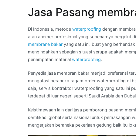
22
Jasa Pasang membra
44
–
hubungi
Di Indonesia, metode
waterproofing
dengan membrane
Kami
atau anemer profesional yang sebenarnya bergelut d
:
membrane bakar
yang satu ini. buat yang berhendak
distributor
mengindahkan sebagian situasi serupa apakah mem
membran
penempatan material
waterproofing
.
bakar
di
Penyedia jasa membran bakar menjadi preferensi ter
Wilayah
mengatasi beraneka ragam order waterproofing di b
ULUJAMI
saja, servis kontraktor waterproofing yang satu ini
terdapat di luar negeri seperti Saudi Arabia dan Dubai
Keistimewaan lain dari jasa pemborong pasang membr
sertifikasi global serta nasional untuk pemasangan w
mengerjakan beraneka pekerjaan gedung baik itu lokal