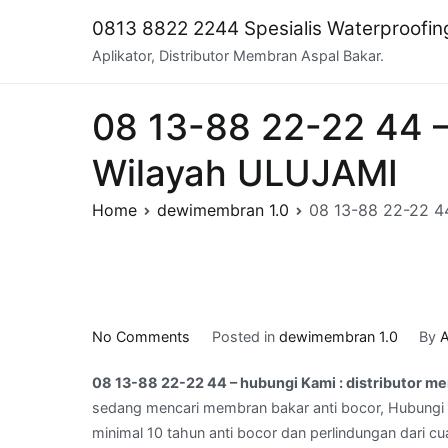
Skip
0813 8822 2244 Spesialis Waterproofi
to
Aplikator, Distributor Membran Aspal Bakar.
content
08 13-88 22-22 44 –
Wilayah ULUJAMI
Home
dewimembran 1.0
08 13-88 22-22 44
on
No Comments
Posted in
dewimembran 1.0
By
A
08
08 13-88 22-22 44 – hubungi Kami : distributor 
13-
sedang mencari membran bakar anti bocor, Hubungi 
88
minimal 10 tahun anti bocor dan perlindungan dari cu
22-