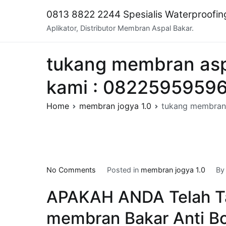
Skip
0813 8822 2244 Spesialis Waterproofi
to
Aplikator, Distributor Membran Aspal Bakar.
content
tukang membran as
kami : 0822595959
Home
membran jogya 1.0
tukang membran
on
No Comments
Posted in
membran jogya 1.0
B
tukang
APAKAH ANDA Telah T
membran
aspal
membran Bakar Anti Bo
bakar