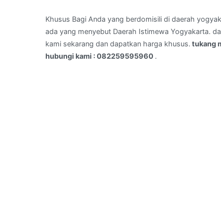
di
GONDOMANAN,YOGYA
Khusus Bagi Anda yang berdomisili di daerah yogyak
–
ada yang menyebut Daerah Istimewa Yogyakarta. dan 
hubungi
kami sekarang dan dapatkan harga khusus.
tukang 
kami
hubungi kami : 082259595960
.
:
082259595960