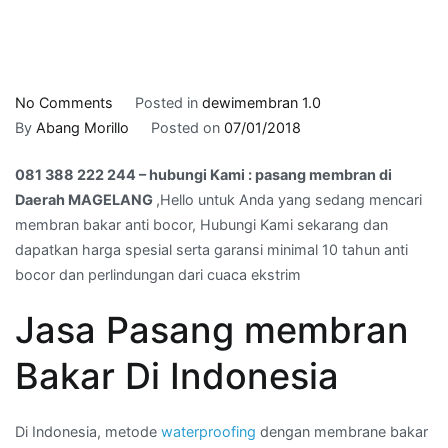
on
No Comments
Posted in
dewimembran 1.0
081
By
Abang Morillo
Posted on
07/01/2018
388
081 388 222 244 – hubungi Kami : pasang membran di
222
Daerah MAGELANG
,Hello untuk Anda yang sedang mencari
244
membran bakar anti bocor, Hubungi Kami sekarang dan
–
dapatkan harga spesial serta garansi minimal 10 tahun anti
hubungi
bocor dan perlindungan dari cuaca ekstrim
Kami
:
Jasa Pasang membran
pasang
membran
Bakar Di Indonesia
di
Daerah
MAGELANG
Di Indonesia, metode
waterproofing
dengan membrane bakar