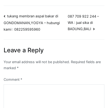
Post
tukang membran aspal bakar di
087 709 922 244 –
WA : jual sika di
GONDOMANAN,YOGYA – hubungi
navigation
BADUNG,BALI
kami : 082259595960
Leave a Reply
Your email address will not be published.
Required fields are
marked
*
Comment
*