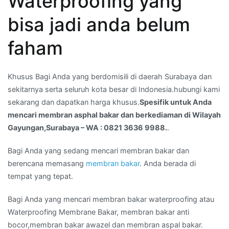
Waterproofing yang
dan
berkediaman
bisa jadi anda belum
di
Wilayah
faham
Gayungan,Surabaya
–
Khusus Bagi Anda yang berdomisili di daerah Surabaya dan
WA
sekitarnya serta seluruh kota besar di Indonesia.hubungi kami
:
sekarang dan dapatkan harga khusus.
Spesifik untuk Anda
0821
mencari membran asphal bakar dan berkediaman di Wilayah
3636
Gayungan,Surabaya – WA : 0821 3636 9988.
.
9988.
Bagi Anda yang sedang mencari membran bakar dan
berencana memasang
membran bakar
. Anda berada di
tempat yang tepat.
Bagi Anda yang mencari membran bakar waterproofing atau
Waterproofing Membrane Bakar, membran bakar anti
bocor,membran bakar awazel dan membran aspal bakar.