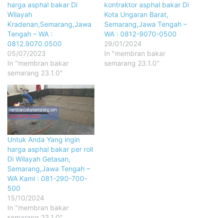
harga asphal bakar Di
kontraktor asphal bakar Di
Wilayah
Kota Ungaran Barat,
Kradenan,Semarang,Jawa
Semarang,Jawa Tengah –
Tengah – WA :
WA : 0812-9070-0500
0812.9070.0500
29/01/2024
05/07/2023
In "membran bakar
In "membran bakar
semarang 23.1.0"
semarang 23.1.0"
Untuk Anda Yang ingin
harga asphal bakar per roll
Di Wilayah Getasan,
Semarang,Jawa Tengah –
WA Kami : 081-290-700-
500
15/10/2024
In "membran bakar
semarang 23.1.0"