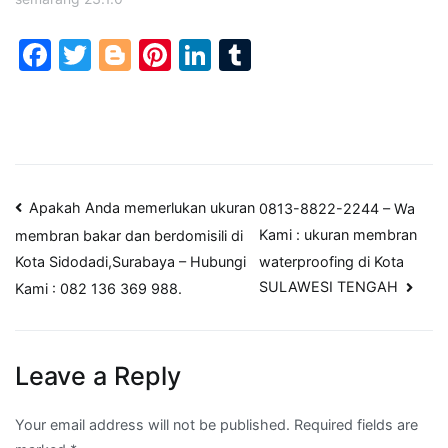
Facebook
Twitter
Blogger
Pinterest
LinkedIn
Tumblr
Post
Apakah Anda memerlukan ukuran
0813-8822-2244 – Wa
Kami : ukuran membran
membran bakar dan berdomisili di
navigation
waterproofing di Kota
Kota Sidodadi,Surabaya – Hubungi
SULAWESI TENGAH
Kami : 082 136 369 988.
Leave a Reply
Your email address will not be published.
Required fields are