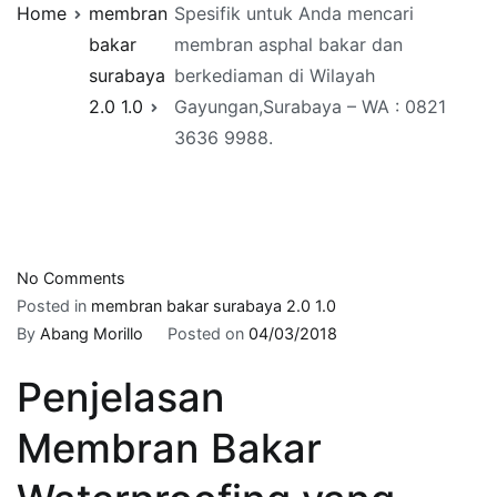
Home
membran
Spesifik untuk Anda mencari
bakar
membran asphal bakar dan
surabaya
berkediaman di Wilayah
2.0 1.0
Gayungan,Surabaya – WA : 0821
3636 9988.
on
No Comments
Spesifik
Posted in
membran bakar surabaya 2.0 1.0
untuk
By
Abang Morillo
Posted on
04/03/2018
Anda
Penjelasan
mencari
membran
Membran Bakar
asphal
bakar