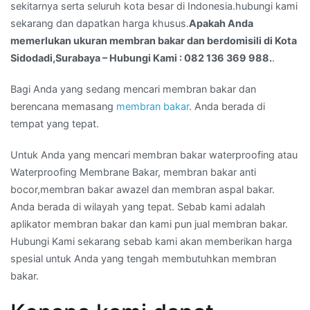
sekitarnya serta seluruh kota besar di Indonesia.hubungi kami
berdomisili
sekarang dan dapatkan harga khusus.
Apakah Anda
di
memerlukan ukuran membran bakar dan berdomisili di Kota
Kota
Sidodadi,Surabaya – Hubungi Kami : 082 136 369 988.
.
Sidodadi,Surabaya
–
Bagi Anda yang sedang mencari membran bakar dan
Hubungi
berencana memasang
membran bakar
. Anda berada di
Kami
tempat yang tepat.
:
082
Untuk Anda yang mencari membran bakar waterproofing atau
136
Waterproofing Membrane Bakar, membran bakar anti
369
bocor,membran bakar awazel dan membran aspal bakar.
988.
Anda berada di wilayah yang tepat. Sebab kami adalah
aplikator membran bakar dan kami pun jual membran bakar.
Hubungi Kami sekarang sebab kami akan memberikan harga
spesial untuk Anda yang tengah membutuhkan membran
bakar.