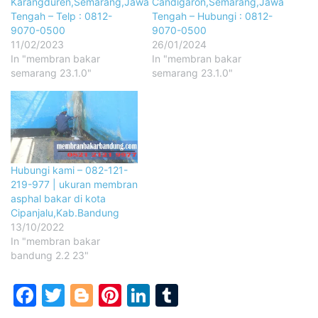
Karangduren,Semarang,Jawa
Candigaron,Semarang,Jawa
Tengah – Telp : 0812-
Tengah – Hubungi : 0812-
9070-0500
9070-0500
11/02/2023
26/01/2024
In "membran bakar
In "membran bakar
semarang 23.1.0"
semarang 23.1.0"
Hubungi kami – 082-121-
219-977 | ukuran membran
asphal bakar di kota
Cipanjalu,Kab.Bandung
13/10/2022
In "membran bakar
bandung 2.2 23"
Facebook
Twitter
Blogger
Pinterest
LinkedIn
Tumblr