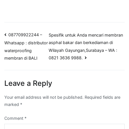
Post
087709922244 –
Spesifik untuk Anda mencari membran
asphal bakar dan berkediaman di
Whatsapp : distributor
navigation
Wilayah Gayungan,Surabaya – WA :
waterproofing
0821 3636 9988.
membran di BALI
Leave a Reply
Your email address will not be published.
Required fields are
marked
*
Comment
*