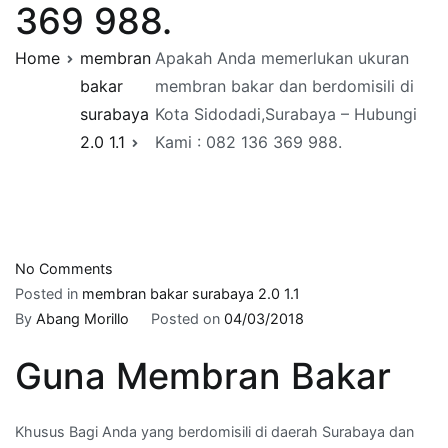
369 988.
Home
membran
Apakah Anda memerlukan ukuran
bakar
membran bakar dan berdomisili di
surabaya
Kota Sidodadi,Surabaya – Hubungi
2.0 1.1
Kami : 082 136 369 988.
on
No Comments
Apakah
Posted in
membran bakar surabaya 2.0 1.1
Anda
By
Abang Morillo
Posted on
04/03/2018
memerlukan
Guna Membran Bakar
ukuran
membran
bakar
Khusus Bagi Anda yang berdomisili di daerah Surabaya dan
dan