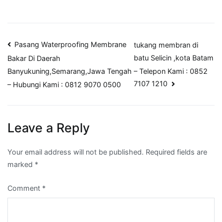
Post
Pasang Waterproofing Membrane
tukang membran di
batu Selicin ,kota Batam
Bakar Di Daerah
navigation
– Telepon Kami : 0852
Banyukuning,Semarang,Jawa Tengah
7107 1210
– Hubungi Kami : 0812 9070 0500
Leave a Reply
Your email address will not be published.
Required fields are
marked
*
Comment
*