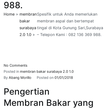
988.
Home
membran
Spesifik untuk Anda memerlukan
bakar
membran aspal dan bertempat
surabaya
tingal di Kota Gunung Sari,Surabaya
2.0 1.0
– Telepon Kami : 082 136 369 988.
on
No Comments
Spesifik
Posted in
membran bakar surabaya 2.0 1.0
untuk
By
Abang Morillo
Posted on
01/01/2018
Anda
Pengertian
memerlukan
membran
Membran Bakar yang
aspal
dan