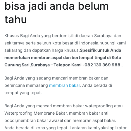
bisa jadi anda belum
bertempat
tingal
tahu
di
Kota
Gunung
Khusus Bagi Anda yang berdomisili di daerah Surabaya dan
Sari,Surabaya
sekitarnya serta seluruh kota besar di Indonesia.hubungi kami
–
sekarang dan dapatkan harga khusus.
Spesifik untuk Anda
Telepon
memerlukan membran aspal dan bertempat tingal di Kota
Kami
Gunung Sari,Surabaya – Telepon Kami : 082 136 369 988.
.
:
Bagi Anda yang sedang mencari membran bakar dan
082
berencana memasang
membran bakar
. Anda berada di
136
tempat yang tepat.
369
988.
Bagi Anda yang mencari membran bakar waterproofing atau
Waterproofing Membrane Bakar, membran bakar anti
bocor,membran bakar awazel dan membran aspal bakar.
Anda berada di zona yang tepat. Lantaran kami yakni aplikator