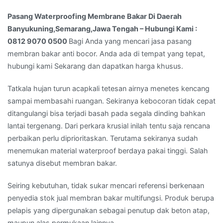
Hubungi
Kami
Pasang Waterproofing Membrane Bakar Di Daerah
:
Banyukuning,Semarang,Jawa Tengah – Hubungi Kami :
0812
0812 9070 0500
Bagi Anda yang mencari jasa pasang
9070
membran bakar anti bocor. Anda ada di tempat yang tepat,
0500
hubungi kami Sekarang dan dapatkan harga khusus.
Tatkala hujan turun acapkali tetesan airnya menetes kencang
sampai membasahi ruangan. Sekiranya kebocoran tidak cepat
ditangulangi bisa terjadi basah pada segala dinding bahkan
lantai tergenang. Dari perkara krusial inilah tentu saja rencana
perbaikan perlu diprioritaskan. Terutama sekiranya sudah
menemukan material waterproof berdaya pakai tinggi. Salah
satunya disebut membran bakar.
Seiring kebutuhan, tidak sukar mencari referensi berkenaan
penyedia stok jual membran bakar multifungsi. Produk berupa
pelapis yang dipergunakan sebagai penutup dak beton atap,
maupun alas permukaan lainnya.