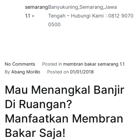
semarang
Banyukuning,Semarang,Jawa
1.1
Tengah – Hubungi Kami : 0812 9070
0500
on
No Comments
Posted in
membran bakar semarang 1.1
Pasang
By
Abang Morillo
Posted on
01/01/2018
Waterproofing
Mau Menangkal Banjir
Membrane
Bakar
Di Ruangan?
Di
Daerah
Manfaatkan Membran
Banyukuning,Semarang,Jawa
Tengah
Bakar Saja!
–