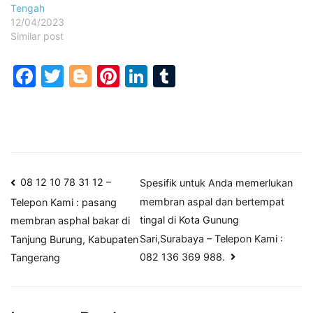
Tengah
12/04/2023
Similar post
Facebook
Twitter
Blogger
Pinterest
LinkedIn
Tumblr
Post
08 12 10 78 31 12 –
Spesifik untuk Anda memerlukan
membran aspal dan bertempat
Telepon Kami : pasang
navigation
tingal di Kota Gunung
membran asphal bakar di
Sari,Surabaya – Telepon Kami :
Tanjung Burung, Kabupaten
082 136 369 988.
Tangerang