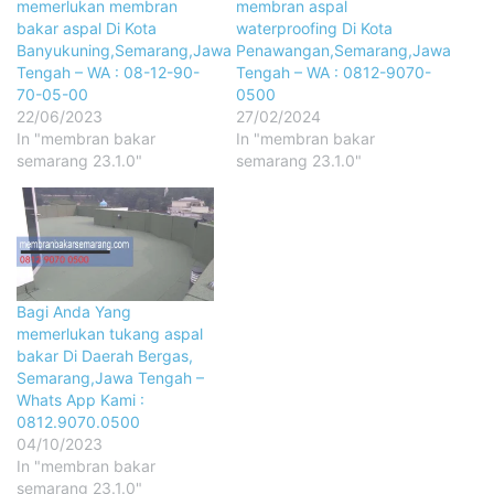
memerlukan membran
membran aspal
bakar aspal Di Kota
waterproofing Di Kota
Banyukuning,Semarang,Jawa
Penawangan,Semarang,Jawa
Tengah – WA : 08-12-90-
Tengah – WA : 0812-9070-
70-05-00
0500
22/06/2023
27/02/2024
In "membran bakar
In "membran bakar
semarang 23.1.0"
semarang 23.1.0"
Bagi Anda Yang
memerlukan tukang aspal
bakar Di Daerah Bergas,
Semarang,Jawa Tengah –
Whats App Kami :
0812.9070.0500
04/10/2023
In "membran bakar
semarang 23.1.0"