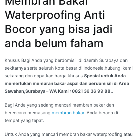
Membran Bakar
aspal
Waterproofing Anti
dan
berdomisili
Bocor yang bisa jadi
di
Area
anda belum faham
Sawahan,Surabaya
–
Khusus Bagi Anda yang berdomisili di daerah Surabaya dan
WA
sekitarnya serta seluruh kota besar di Indonesia.hubungi kami
Kami
sekarang dan dapatkan harga khusus.
Spesial untuk Anda
:
memerlukan membran bakar aspal dan berdomisili di Area
0821
Sawahan,Surabaya – WA Kami : 0821 36 36 99 88.
.
36
36
Bagi Anda yang sedang mencari membran bakar dan
99
berencana memasang
membran bakar
. Anda berada di
88.
tempat yang tepat.
Untuk Anda yang mencari membran bakar waterproofing atau