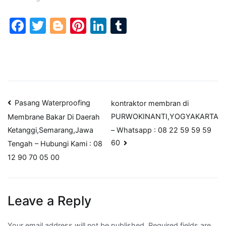
Facebook
Twitter
Blogger
Pinterest
LinkedIn
Tumblr
Post
Pasang Waterproofing
kontraktor membran di
PURWOKINANTI,YOGYAKARTA
Membrane Bakar Di Daerah
navigation
– Whatsapp : 08 22 59 59 59
Ketanggi,Semarang,Jawa
60
Tengah – Hubungi Kami : 08
12 90 70 05 00
Leave a Reply
Your email address will not be published.
Required fields are