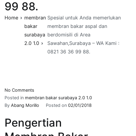
99 88.
Home
membran
Spesial untuk Anda memerlukan
bakar
membran bakar aspal dan
surabaya
berdomisili di Area
2.0 1.0
Sawahan,Surabaya – WA Kami :
0821 36 36 99 88.
on
No Comments
Spesial
Posted in
membran bakar surabaya 2.0 1.0
untuk
By
Abang Morillo
Posted on
02/01/2018
Anda
Pengertian
memerlukan
membran
bakar