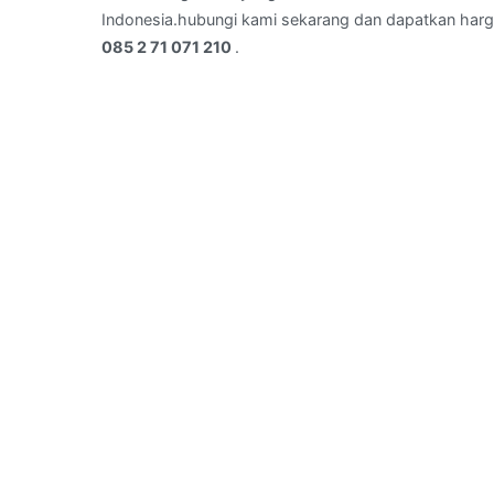
–
Indonesia.hubungi kami sekarang dan dapatkan harg
telepon
085 2 71 071 210
.
:
085
2
71
071
210