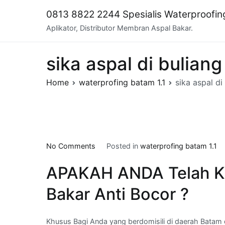
Skip
0813 8822 2244 Spesialis Waterproofi
to
Aplikator, Distributor Membran Aspal Bakar.
content
sika aspal di bulian
Home
waterprofing batam 1.1
sika aspal di
on
No Comments
Posted in
waterprofing batam 1.1
sika
APAKAH ANDA Telah K
aspal
di
Bakar Anti Bocor ?
buliang
,kota
Batam
Khusus Bagi Anda yang berdomisili di daerah Batam d