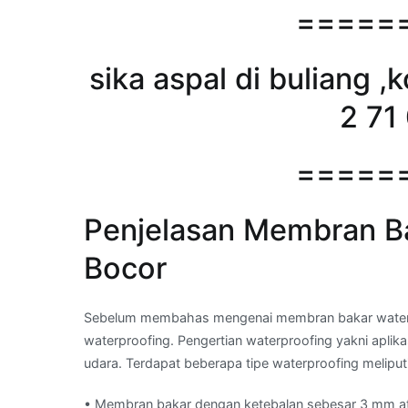
=====
sika aspal di buliang ,
2 71
=====
Penjelasan Membran Ba
Bocor
Sebelum membahas mengenai membran bakar waterpro
waterproofing. Pengertian waterproofing yakni aplika
udara. Terdapat beberapa tipe waterproofing meliputi
• Membran bakar dengan ketebalan sebesar 3 mm a