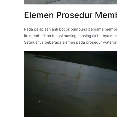
Elemen Prosedur Memb
Pada pelapisan anti bocor bumbung bersama membra
itu memberikan fungsi masing-masing akibatnya mamp
Seterusnya beberapa elemen pada prosedur waterp