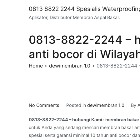
Skip
0813 8822 2244 Spesialis Waterproofi
to
Aplikator, Distributor Membran Aspal Bakar.
content
0813-8822-2244 – h
anti bocor di Wilay
Home
dewimembran 1.0
0813-8822-2244 –
on
No Comments
Posted in
dewimembran 1.0
By
A
0813-
0813-8822-2244 – hubungi Kami : membran bakar 
8822-
untuk Anda yang sedang mencari membran bakar ant
2244
spesial serta garansi minimal 10 tahun anti bocor da
–