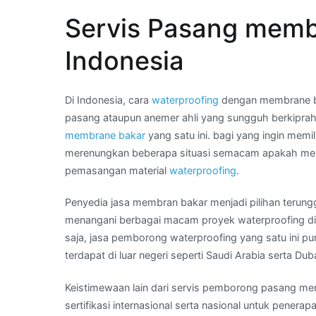
hubungi
Servis Pasang memb
Kami
:
Indonesia
membran
bakar
waterproofing
Di Indonesia, cara
waterproofing
dengan membrane ba
anti
pasang ataupun anemer ahli yang sungguh berkiprah
bocor
membrane bakar
yang satu ini. bagi yang ingin memi
di
merenungkan beberapa situasi semacam apakah mempu
Wilayah
pemasangan material
waterproofing
.
KALIDERES
Penyedia jasa membran bakar menjadi pilihan terun
menangani berbagai macam proyek waterproofing di 
saja, jasa pemborong waterproofing yang satu ini p
terdapat di luar negeri seperti Saudi Arabia serta Duba
Keistimewaan lain dari servis pemborong pasang memb
sertifikasi internasional serta nasional untuk penerap