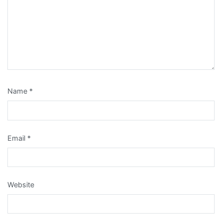
Save my name, email, and website in this browser for the next
time I comment.
Notify me of follow-up comments by email.
Notify me of new posts by email.
Rekanan Kami