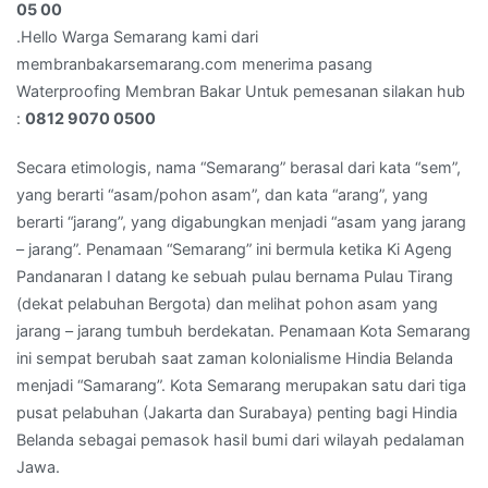
:
05 00
08
.Hello Warga Semarang kami dari
12
membranbakarsemarang.com menerima pasang
90
Waterproofing Membran Bakar Untuk pemesanan silakan hub
70
:
0812 9070 0500
05
00
Secara etimologis, nama “Semarang” berasal dari kata “sem”,
yang berarti “asam/pohon asam”, dan kata “arang”, yang
berarti “jarang”, yang digabungkan menjadi “asam yang jarang
– jarang”. Penamaan “Semarang” ini bermula ketika Ki Ageng
Pandanaran I datang ke sebuah pulau bernama Pulau Tirang
(dekat pelabuhan Bergota) dan melihat pohon asam yang
jarang – jarang tumbuh berdekatan. Penamaan Kota Semarang
ini sempat berubah saat zaman kolonialisme Hindia Belanda
menjadi “Samarang”. Kota Semarang merupakan satu dari tiga
pusat pelabuhan (Jakarta dan Surabaya) penting bagi Hindia
Belanda sebagai pemasok hasil bumi dari wilayah pedalaman
Jawa.