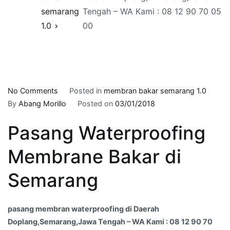
semarang
Tengah – WA Kami : 08 12 90 70 05
1.0
00
on
No Comments
Posted in
membran bakar semarang 1.0
pasang
By
Abang Morillo
Posted on
03/01/2018
membran
Pasang Waterproofing
waterproofing
di
Membrane Bakar di
Daerah
Doplang,Semarang,Jawa
Semarang
Tengah
–
WA
pasang membran waterproofing di Daerah
Kami
Doplang,Semarang,Jawa Tengah – WA Kami : 08 12 90 70