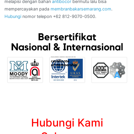
Hubungi Kami
Sekarang
0812 9070 0500
( Klik pada nomor diatas jika Anda membuka website ini dari
smartphone)
WA Kami :
Untuk Anda Yang ingin
081.290.700.500 – Bagi
pasang membran bakar Di
Anda Yang memerlukan
Daerah
pasang membran
Harjosari,Semarang,Jawa
waterproofing Di Kota
Tengah – WA Kami :