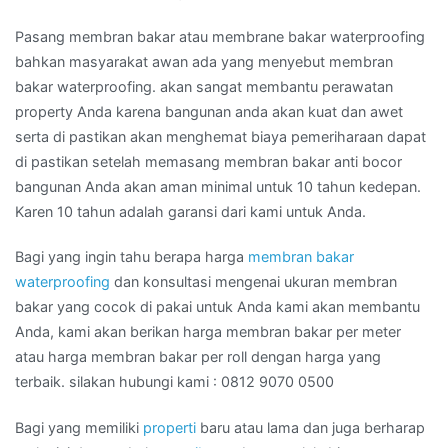
Bagi yang memiliki
properti
baru atau lama dan juga berharap
melapisi dengan bahan
antibocor
bermutu lalu bisa
mempercayakan pada
membranbakarsemarang.com
.
Hubungi
nomor telepon +62 812-9070-0500.