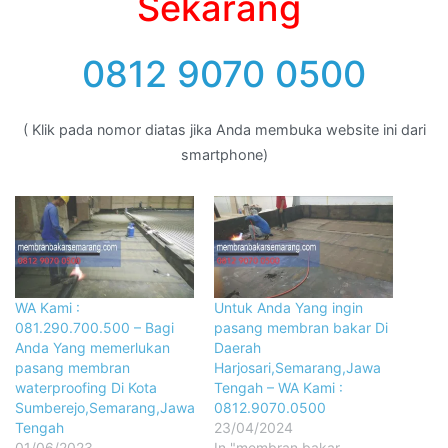
Sumberejo,Semarang,Jawa
0812.9070.0500
Tengah
23/04/2024
01/06/2023
In "membran bakar
Similar post
semarang 23.1.0"
WA Kami :
081.290.700.500 – Untuk
Anda Yang mencari tukang
membran bakar Di Daerah
Wonokerto,Semarang,Jawa
Tengah
04/11/2022
Similar post
Facebook
Twitter
Blogger
Pinterest
LinkedIn
Tumblr