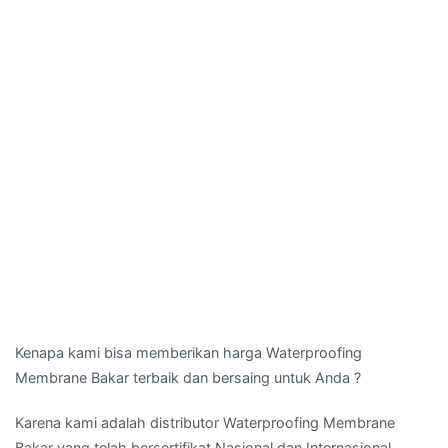
Karena kami adalah distributor Waterproofing Membrane
Bakar yang telah bersertifikat Nasional dan Internasional
sudah ratusan tempat kami pasang Waterproofing Membrane
Bakar
Pemasangan membran bakar atau Waterproofing Membrane
Bakar akan di lakukan oleh teknisi Professional dan para ahli di
bidangnya, walau sekilas terlihat mudah hal itu dikarenakan
tukang membran bakar kami sudah memiliki pengalaman lebih
dari 10 tahun sehingga tidak dapat di sangsikan lagi
kehandalannya.
Pasang membran bakar atau
Waterproofing Membrane Bakar
bahkan masyarakat awan ada yang menyebut membran
bakar waterproofing. akan sangat membantu perawatan
property Anda karena bangunan anda akan kuat dan awet
serta di pastikan akan menghemat biaya pemeriharaan, dapat
di pastikan setelah memasang membran bakar anti bocor