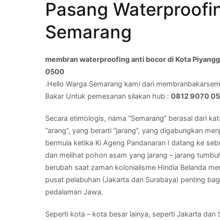
Pasang Waterproofi
waterproofing
anti
Semarang
bocor
di
Kota
membran waterproofing anti bocor di Kota Piyan
Piyanggang,Semarang,Jawa
0500
Tengah
.Hello Warga Semarang kami dari membranbakarse
–
Bakar Untuk pemesanan silakan hub :
0812 9070 0
Hubungi
Kami
Secara etimologis, nama “Semarang” berasal dari kat
:
“arang”, yang berarti “jarang”, yang digabungkan men
0812
bermula ketika Ki Ageng Pandanaran I datang ke seb
9070
dan melihat pohon asam yang jarang – jarang tumb
0500
berubah saat zaman kolonialisme Hindia Belanda men
pusat pelabuhan (Jakarta dan Surabaya) penting bag
pedalaman Jawa.
Seperti kota – kota besar lainya, seperti Jakarta 