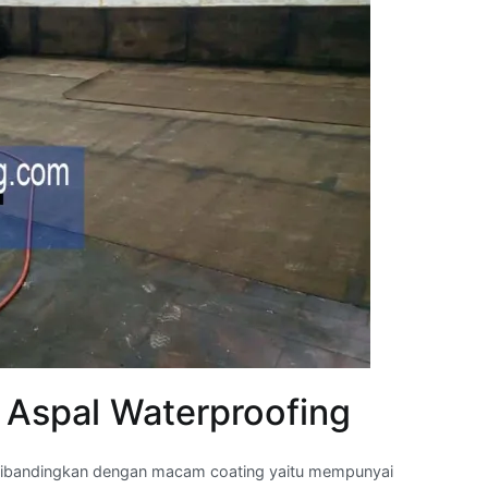
 Aspal Waterproofing
 dibandingkan dengan macam coating yaitu mempunyai