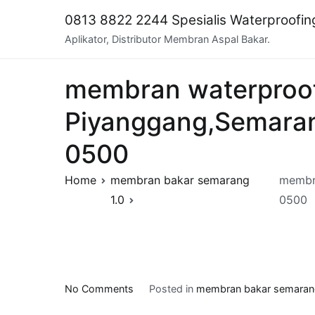
Skip
0813 8822 2244 Spesialis Waterproofi
to
Aplikator, Distributor Membran Aspal Bakar.
content
membran waterproofi
Piyanggang,Semaran
0500
Home
membran bakar semarang
membra
1.0
0500
on
No Comments
Posted in
membran bakar semarang
membran