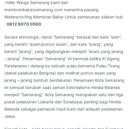
Kami
.Hello Warga Semarang kami dari
:
membranbakarsemarang.com menerima pasang
0812
Waterproofing Membran Bakar Untuk pemesanan silakan hub
9070
:
0812 9070 0500
0500
Secara etimologis, nama “Semarang” berasal dari kata “sem”,
yang berarti “asam/pohon asam”, dan kata “arang”, yang
berarti “jarang”, yang digabungkan menjadi “asam yang jarang
– jarang”. Penamaan “Semarang” ini bermula ketika Ki Ageng
Pandanaran I datang ke sebuah pulau bernama Pulau Tirang
(dekat pelabuhan Bergota) dan melihat pohon asam yang
jarang – jarang tumbuh berdekatan. Penamaan Kota Semarang
ini sempat berubah saat zaman kolonialisme Hindia Belanda
menjadi “Samarang”. Kota Semarang merupakan satu dari tiga
pusat pelabuhan (Jakarta dan Surabaya) penting bagi Hindia
Belanda sebagai pemasok hasil bumi dari wilayah pedalaman
Jawa.