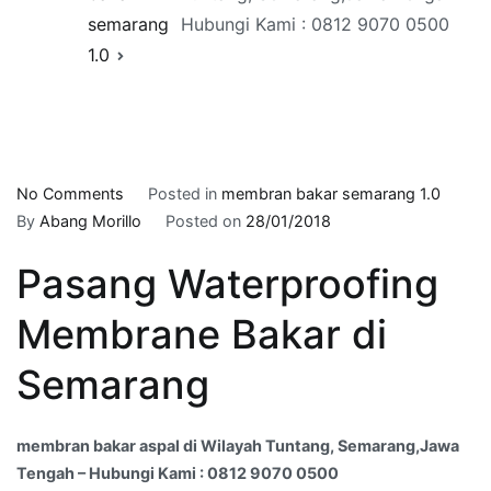
semarang
Hubungi Kami : 0812 9070 0500
1.0
on
No Comments
Posted in
membran bakar semarang 1.0
membran
By
Abang Morillo
Posted on
28/01/2018
bakar
Pasang Waterproofing
aspal
di
Membrane Bakar di
Wilayah
Tuntang,
Semarang
Semarang,Jawa
Tengah
–
membran bakar aspal di Wilayah Tuntang, Semarang,Jawa
Hubungi
Tengah – Hubungi Kami : 0812 9070 0500