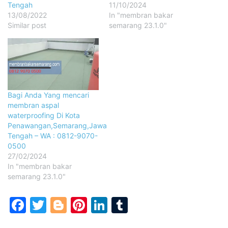
Tengah
11/10/2024
13/08/2022
In "membran bakar
Similar post
semarang 23.1.0"
Bagi Anda Yang mencari
membran aspal
waterproofing Di Kota
Penawangan,Semarang,Jawa
Tengah – WA : 0812-9070-
0500
27/02/2024
In "membran bakar
semarang 23.1.0"
Facebook
Twitter
Blogger
Pinterest
LinkedIn
Tumblr