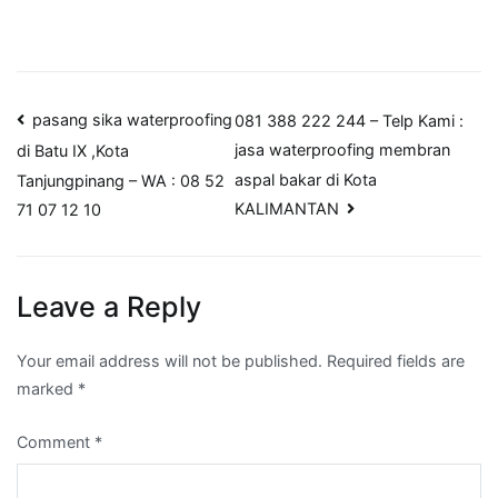
Post
pasang sika waterproofing
081 388 222 244 – Telp Kami :
jasa waterproofing membran
di Batu IX ,Kota
navigation
aspal bakar di Kota
Tanjungpinang – WA : 08 52
KALIMANTAN
71 07 12 10
Leave a Reply
Your email address will not be published.
Required fields are
marked
*
Comment
*