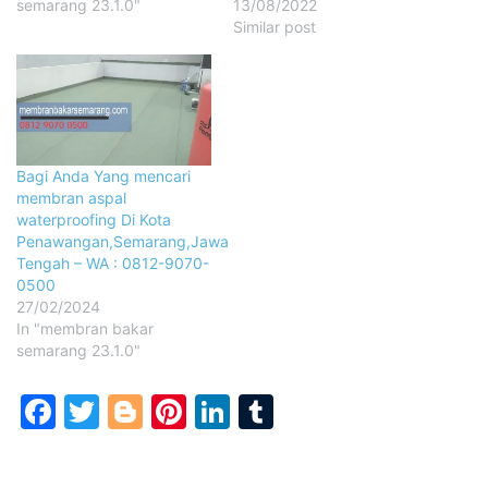
semarang 23.1.0"
13/08/2022
Similar post
Bagi Anda Yang mencari
membran aspal
waterproofing Di Kota
Penawangan,Semarang,Jawa
Tengah – WA : 0812-9070-
0500
27/02/2024
In "membran bakar
semarang 23.1.0"
Facebook
Twitter
Blogger
Pinterest
LinkedIn
Tumblr