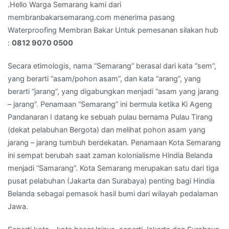
0812
.Hello Warga Semarang kami dari
9070
membranbakarsemarang.com menerima pasang
0500
Waterproofing Membran Bakar Untuk pemesanan silakan hub
:
0812 9070 0500
Secara etimologis, nama “Semarang” berasal dari kata “sem”,
yang berarti “asam/pohon asam”, dan kata “arang”, yang
berarti “jarang”, yang digabungkan menjadi “asam yang jarang
– jarang”. Penamaan “Semarang” ini bermula ketika Ki Ageng
Pandanaran I datang ke sebuah pulau bernama Pulau Tirang
(dekat pelabuhan Bergota) dan melihat pohon asam yang
jarang – jarang tumbuh berdekatan. Penamaan Kota Semarang
ini sempat berubah saat zaman kolonialisme Hindia Belanda
menjadi “Samarang”. Kota Semarang merupakan satu dari tiga
pusat pelabuhan (Jakarta dan Surabaya) penting bagi Hindia
Belanda sebagai pemasok hasil bumi dari wilayah pedalaman
Jawa.