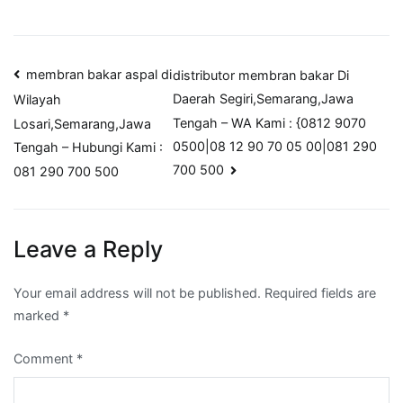
Post
membran bakar aspal di
distributor membran bakar Di
Daerah Segiri,Semarang,Jawa
Wilayah
navigation
Tengah – WA Kami : {0812 9070
Losari,Semarang,Jawa
0500|08 12 90 70 05 00|081 290
Tengah – Hubungi Kami :
700 500
081 290 700 500
Leave a Reply
Your email address will not be published.
Required fields are
marked
*
Comment
*