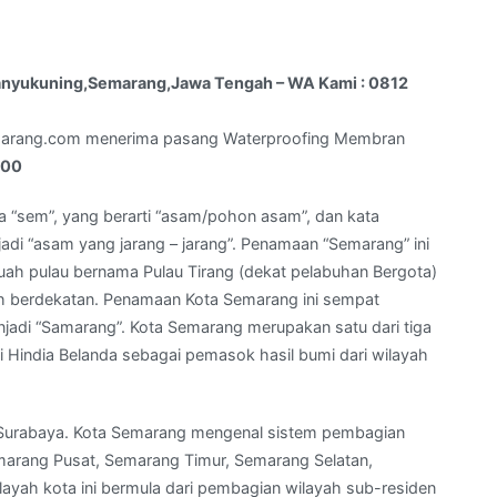
Banyukuning,Semarang,Jawa Tengah – WA Kami : 0812
marang.com menerima pasang Waterproofing Membran
500
a “sem”, yang berarti “asam/pohon asam”, dan kata
jadi “asam yang jarang – jarang”. Penamaan “Semarang” ini
uah pulau bernama Pulau Tirang (dekat pelabuhan Bergota)
uh berdekatan. Penamaan Kota Semarang ini sempat
jadi “Samarang”. Kota Semarang merupakan satu dari tiga
i Hindia Belanda sebagai pemasok hasil bumi dari wilayah
dan Surabaya. Kota Semarang mengenal sistem pembagian
emarang Pusat, Semarang Timur, Semarang Selatan,
ayah kota ini bermula dari pembagian wilayah sub-residen