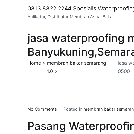
Skip
0813 8822 2244 Spesialis Waterproofi
to
Aplikator, Distributor Membran Aspal Bakar.
content
jasa waterproofing 
Banyukuning,Semara
Home
membran bakar semarang
jasa w
1.0
0500
on
No Comments
Posted in
membran bakar semarang
jasa
Pasang Waterproofi
waterproofing
membran