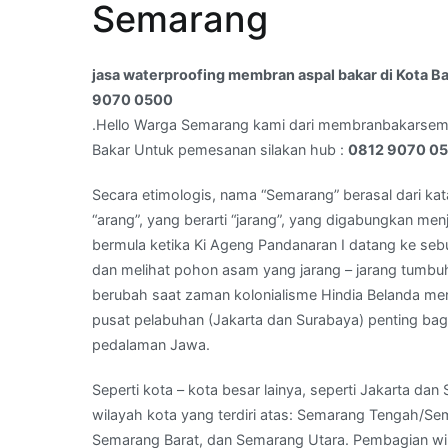
Semarang
aspal
bakar
di
jasa waterproofing membran aspal bakar di Kota 
Kota
9070 0500
Banyukuning,Semarang,Jawa
.Hello Warga Semarang kami dari membranbakarse
Tengah
Bakar Untuk pemesanan silakan hub :
0812 9070 0
–
WA
Secara etimologis, nama “Semarang” berasal dari kat
Kami
“arang”, yang berarti “jarang”, yang digabungkan men
:
bermula ketika Ki Ageng Pandanaran I datang ke seb
0812
dan melihat pohon asam yang jarang – jarang tumb
9070
berubah saat zaman kolonialisme Hindia Belanda men
0500
pusat pelabuhan (Jakarta dan Surabaya) penting bag
pedalaman Jawa.
Seperti kota – kota besar lainya, seperti Jakarta 
wilayah kota yang terdiri atas: Semarang Tengah/S
Semarang Barat, dan Semarang Utara. Pembagian wil