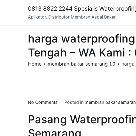
Skip
0813 8822 2244 Spesialis Waterproofi
to
Aplikator, Distributor Membran Aspal Bakar.
content
harga waterproofin
Tengah – WA Kami :
Home
membran bakar semarang 1.0
harga
on
No Comments
Posted in
membran bakar semarang
harga
Pasang Waterproofi
waterproofing
di
Semarang
Daerah