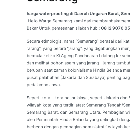
Ungaran
Barat,
harga waterproofing di Daerah Ungaran Barat, S
Semarang,Jawa
.Hello Warga Semarang kami dari membranbakarse
Tengah
Bakar Untuk pemesanan silakan hub :
0812 9070 0
–
WA
Secara etimologis, nama “Semarang” berasal dari kat
Kami
“arang”, yang berarti “jarang”, yang digabungkan men
:
bermula ketika Ki Ageng Pandanaran I datang ke seb
0812
dan melihat pohon asam yang jarang – jarang tumb
9070
berubah saat zaman kolonialisme Hindia Belanda men
0500
pusat pelabuhan (Jakarta dan Surabaya) penting bag
pedalaman Jawa.
Seperti kota – kota besar lainya, seperti Jakarta 
wilayah kota yang terdiri atas: Semarang Tengah/S
Semarang Barat, dan Semarang Utara. Pembagian wil
oleh Pemerintah Hindia Belanda yang setingkat deng
berbeda dengan pembagian administratif wilayah ke