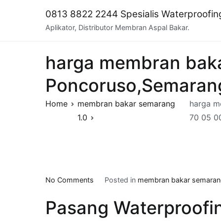
Skip
0813 8822 2244 Spesialis Waterproofi
to
Aplikator, Distributor Membran Aspal Bakar.
content
harga membran bakar
Poncoruso,Semarang
Home
membran bakar semarang
harga m
1.0
70 05 0
on
No Comments
Posted in
membran bakar semarang
harga
Pasang Waterproofi
membran
bakar