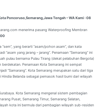
 Kota Poncoruso,Semarang,Jawa Tengah – WA Kami : 08
marang.com menerima pasang Waterproofing Membran
500
a “sem”, yang berarti “asam/pohon asam”, dan kata
jadi “asam yang jarang – jarang”. Penamaan “Semarang” ini
uah pulau bernama Pulau Tirang (dekat pelabuhan Bergota)
uh berdekatan. Penamaan Kota Semarang ini sempat
jadi “Samarang”. Kota Semarang merupakan satu dari tiga
i Hindia Belanda sebagai pemasok hasil bumi dari wilayah
dan Surabaya. Kota Semarang mengenal sistem pembagian
emarang Pusat, Semarang Timur, Semarang Selatan,
ayah kota ini bermula dari pembagian wilayah sub-residen