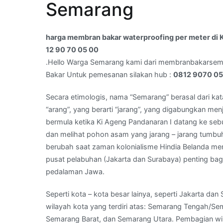
Semarang
waterproofing
per
meter
harga membran bakar waterproofing per meter di
di
12 90 70 05 00
Kota
.Hello Warga Semarang kami dari membranbakarse
Poncoruso,Semarang,Jawa
Bakar Untuk pemesanan silakan hub :
0812 9070 0
Tengah
–
Secara etimologis, nama “Semarang” berasal dari kat
WA
“arang”, yang berarti “jarang”, yang digabungkan men
Kami
bermula ketika Ki Ageng Pandanaran I datang ke seb
:
dan melihat pohon asam yang jarang – jarang tumb
08
berubah saat zaman kolonialisme Hindia Belanda men
12
pusat pelabuhan (Jakarta dan Surabaya) penting bag
90
pedalaman Jawa.
70
Seperti kota – kota besar lainya, seperti Jakarta 
05
wilayah kota yang terdiri atas: Semarang Tengah/S
00
Semarang Barat, dan Semarang Utara. Pembagian wil