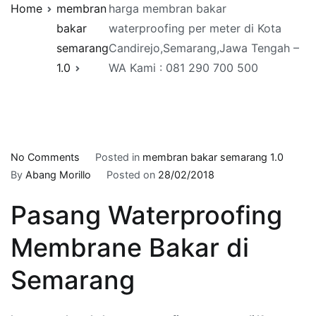
Home
membran
harga membran bakar
bakar
waterproofing per meter di Kota
semarang
Candirejo,Semarang,Jawa Tengah –
1.0
WA Kami : 081 290 700 500
on
No Comments
Posted in
membran bakar semarang 1.0
harga
By
Abang Morillo
Posted on
28/02/2018
membran
Pasang Waterproofing
bakar
waterproofing
Membrane Bakar di
per
meter
Semarang
di
Kota
Candirejo,Semarang,Jawa