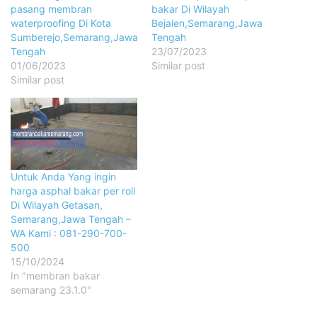
pasang membran
bakar Di Wilayah
waterproofing Di Kota
Bejalen,Semarang,Jawa
Sumberejo,Semarang,Jawa
Tengah
Tengah
23/07/2023
01/06/2023
Similar post
Similar post
Untuk Anda Yang ingin
harga asphal bakar per roll
Di Wilayah Getasan,
Semarang,Jawa Tengah –
WA Kami : 081-290-700-
500
15/10/2024
In "membran bakar
semarang 23.1.0"