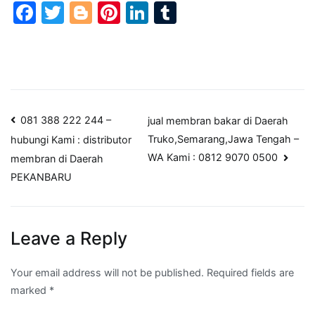
Facebook
Twitter
Blogger
Pinterest
LinkedIn
Tumblr
Post
081 388 222 244 –
jual membran bakar di Daerah
Truko,Semarang,Jawa Tengah –
hubungi Kami : distributor
navigation
WA Kami : 0812 9070 0500
membran di Daerah
PEKANBARU
Leave a Reply
Your email address will not be published.
Required fields are
marked
*