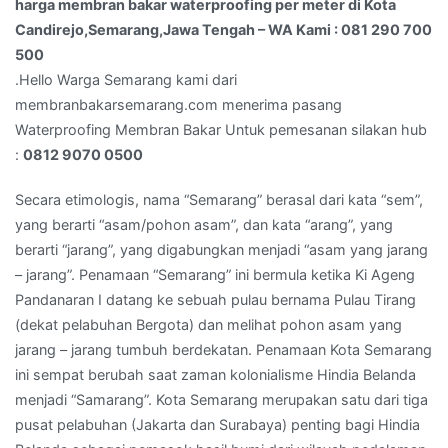
harga membran bakar waterproofing per meter di Kota
Tengah
Candirejo,Semarang,Jawa Tengah – WA Kami : 081 290 700
–
500
WA
.Hello Warga Semarang kami dari
Kami
membranbakarsemarang.com menerima pasang
:
Waterproofing Membran Bakar Untuk pemesanan silakan hub
081
:
0812 9070 0500
290
700
Secara etimologis, nama “Semarang” berasal dari kata “sem”,
500
yang berarti “asam/pohon asam”, dan kata “arang”, yang
berarti “jarang”, yang digabungkan menjadi “asam yang jarang
– jarang”. Penamaan “Semarang” ini bermula ketika Ki Ageng
Pandanaran I datang ke sebuah pulau bernama Pulau Tirang
(dekat pelabuhan Bergota) dan melihat pohon asam yang
jarang – jarang tumbuh berdekatan. Penamaan Kota Semarang
ini sempat berubah saat zaman kolonialisme Hindia Belanda
menjadi “Samarang”. Kota Semarang merupakan satu dari tiga
pusat pelabuhan (Jakarta dan Surabaya) penting bagi Hindia