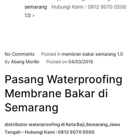
semarang
Hubungi Kami : 0812 9070 0500
1.0
on
No Comments
Posted in
membran bakar semarang 1.0
distributor
By
Abang Morillo
Posted on
04/03/2018
waterproofing
Pasang Waterproofing
di
Kota
Membrane Bakar di
Beji,Semarang,Jawa
Tengah
Semarang
–
Hubungi
Kami
distributor waterproofing di Kota Beji,Semarang,Jawa
:
Tengah – Hubungi Kami : 0812 9070 0500