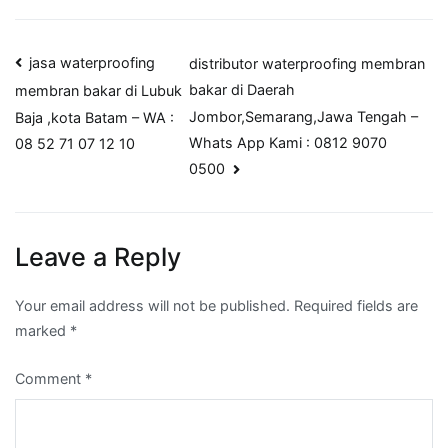
Post
jasa waterproofing
distributor waterproofing membran
bakar di Daerah
membran bakar di Lubuk
navigation
Jombor,Semarang,Jawa Tengah –
Baja ,kota Batam – WA :
Whats App Kami : 0812 9070
08 52 71 07 12 10
0500
Leave a Reply
Your email address will not be published.
Required fields are
marked
*
Comment
*