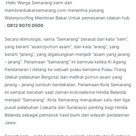
0812
.Hello Warga Semarang kami dari
9070
membranbakarsemarang.com menerima pasang
0500
Waterproofing Membran Bakar Untuk pemesanan silakan hub
:
0812 9070 0500
Secara etimologis, nama “Semarang” berasal dari kata “sem”,
yang berarti “asam/pohon asam”, dan kata “arang”, yang
berarti “jarang”, yang digabungkan menjadi “asam yang jarang
– jarang”. Penamaan “Semarang” ini bermula ketika Ki Ageng
Pandanaran I datang ke sebuah pulau bernama Pulau Tirang
(dekat pelabuhan Bergota) dan melihat pohon asam yang
jarang – jarang tumbuh berdekatan. Penamaan Kota Semarang
ini sempat berubah saat zaman kolonialisme Hindia Belanda
menjadi “Samarang”. Kota Semarang merupakan satu dari tiga
pusat pelabuhan (Jakarta dan Surabaya) penting bagi Hindia
Belanda sebagai pemasok hasil bumi dari wilayah pedalaman
Jawa.