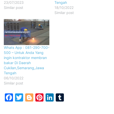
23/07/2023
Tengah
Similar post
18/10/2022
Similar post
Whats App : 081-290-700-
500 – Untuk Anda Yang
ingin kontraktor membran
bakar Di Daerah
Cukilan,Semarang,Jawa
Tengah
06/10/2022
Similar post
Facebook
Twitter
Blogger
Pinterest
LinkedIn
Tumblr