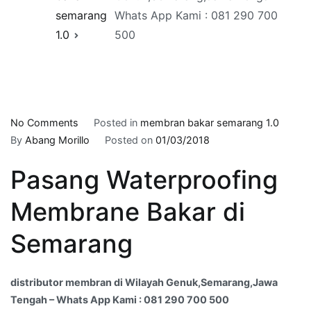
semarang
Whats App Kami : 081 290 700
1.0
500
on
No Comments
Posted in
membran bakar semarang 1.0
distributor
By
Abang Morillo
Posted on
01/03/2018
membran
Pasang Waterproofing
di
Wilayah
Membrane Bakar di
Genuk,Semarang,Jawa
Tengah
Semarang
–
Whats
App
distributor membran di Wilayah Genuk,Semarang,Jawa
Kami
Tengah – Whats App Kami : 081 290 700 500