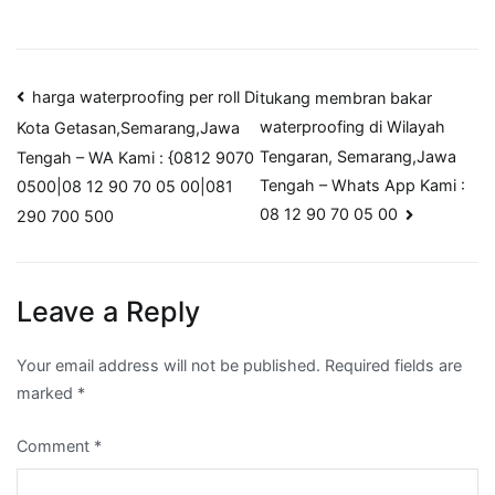
Post
harga waterproofing per roll Di
tukang membran bakar
waterproofing di Wilayah
Kota Getasan,Semarang,Jawa
navigation
Tengaran, Semarang,Jawa
Tengah – WA Kami : {0812 9070
Tengah – Whats App Kami :
0500|08 12 90 70 05 00|081
08 12 90 70 05 00
290 700 500
Leave a Reply
Your email address will not be published.
Required fields are
marked
*
Comment
*