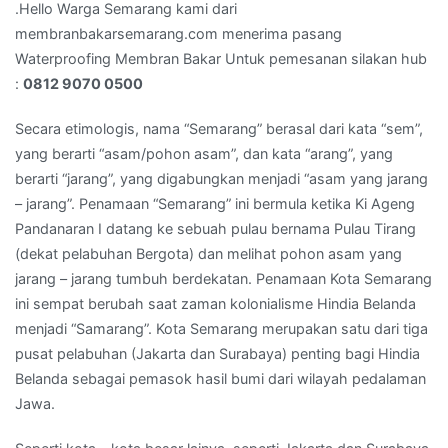
:
.Hello Warga Semarang kami dari
081
membranbakarsemarang.com menerima pasang
290
Waterproofing Membran Bakar Untuk pemesanan silakan hub
700
:
0812 9070 0500
500
Secara etimologis, nama “Semarang” berasal dari kata “sem”,
yang berarti “asam/pohon asam”, dan kata “arang”, yang
berarti “jarang”, yang digabungkan menjadi “asam yang jarang
– jarang”. Penamaan “Semarang” ini bermula ketika Ki Ageng
Pandanaran I datang ke sebuah pulau bernama Pulau Tirang
(dekat pelabuhan Bergota) dan melihat pohon asam yang
jarang – jarang tumbuh berdekatan. Penamaan Kota Semarang
ini sempat berubah saat zaman kolonialisme Hindia Belanda
menjadi “Samarang”. Kota Semarang merupakan satu dari tiga
pusat pelabuhan (Jakarta dan Surabaya) penting bagi Hindia
Belanda sebagai pemasok hasil bumi dari wilayah pedalaman
Jawa.