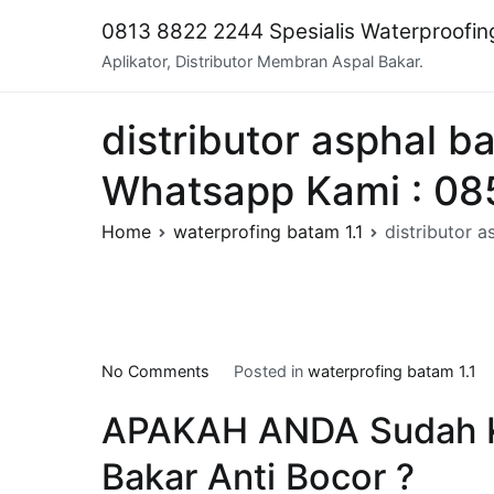
Skip
0813 8822 2244 Spesialis Waterproofi
to
Aplikator, Distributor Membran Aspal Bakar.
content
distributor asphal b
Whatsapp Kami : 08
Home
waterprofing batam 1.1
distributor 
on
No Comments
Posted in
waterprofing batam 1.1
distributor
APAKAH ANDA Sudah 
asphal
bakar
Bakar Anti Bocor ?
di