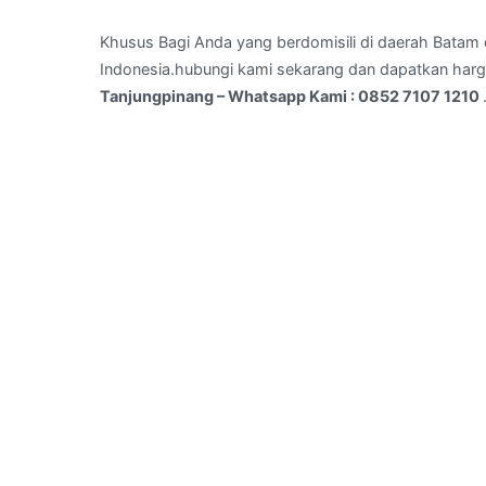
Air
Raja
Khusus Bagi Anda yang berdomisili di daerah Batam d
,Kota
Indonesia.hubungi kami sekarang dan dapatkan harg
Tanjungpinang
Tanjungpinang – Whatsapp Kami : 0852 7107 1210
–
Whatsapp
Kami
:
0852
7107
1210