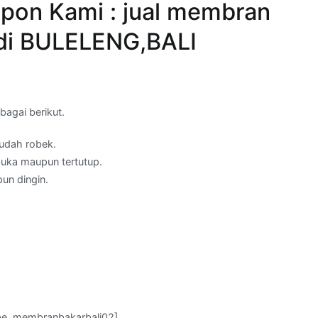
pon Kami : jual membran
 di BULELENG,BALI
agai berikut.
mudah robek.
buka maupun tertutup.
un dingin.
be_membranbakarbali02]