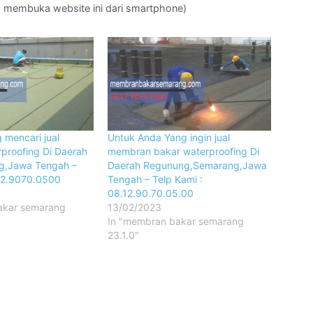
da membuka website ini dari smartphone)
 mencari jual
Untuk Anda Yang ingin jual
proofing Di Daerah
membran bakar waterproofing Di
g,Jawa Tengah –
Daerah Regunung,Semarang,Jawa
12.9070.0500
Tengah – Telp Kami :
08.12.90.70.05.00
akar semarang
13/02/2023
In "membran bakar semarang
23.1.0"