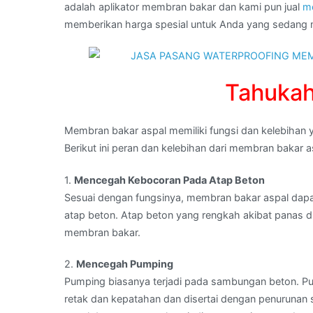
adalah aplikator membran bakar dan kami pun jual
m
:
memberikan harga spesial untuk Anda yang sedan
jual
membran
waterproofing
di
Tahuka
BULELENG,BALI
Membran bakar aspal memiliki fungsi dan kelebiha
Berikut ini peran dan kelebihan dari membran bakar a
1.
Mencegah Kebocoran Pada Atap Beton
Sesuai dengan fungsinya, membran bakar aspal dap
atap beton. Atap beton yang rengkah akibat panas d
membran bakar.
2.
Mencegah Pumping
Pumping biasanya terjadi pada sambungan beton. Pum
retak dan kepatahan dan disertai dengan penurunan