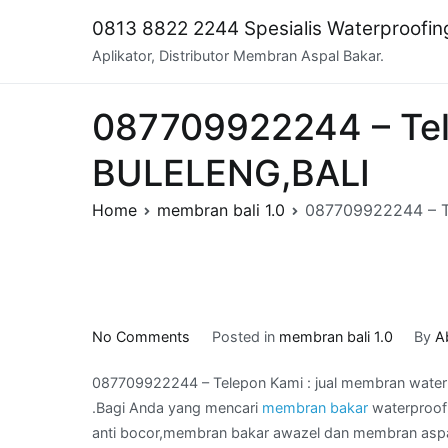
Skip
0813 8822 2244 Spesialis Waterproofi
to
Aplikator, Distributor Membran Aspal Bakar.
content
087709922244 – Tele
BULELENG,BALI
Home
membran bali 1.0
087709922244 – Te
on
No Comments
Posted in
membran bali 1.0
By
A
087709922244
087709922244 – Telepon Kami : jual membran wate
–
.Bagi Anda yang mencari
membran bakar
waterproof
Telepon
anti bocor,membran bakar awazel dan membran aspal
Kami