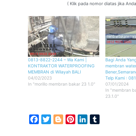
( Klik pada nomor diatas jika An
0813-8822-2244 – Wa Kami |
Bagi Anda Yang
KONTRAKTOR WATERPROOFING
membran water
MEMBRAN di Wilayah BALI
Bener,Semaran
04/02/2023
Telp Kami : 08
In "morillo membran bakar 23 1.0"
07/01/2024
In "membran b
23.1.0"
Facebook
Twitter
Blogger
Pinterest
LinkedIn
Tumblr