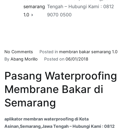
semarang
Tengah – Hubungi Kami : 0812
1.0
9070 0500
on
No Comments
Posted in
membran bakar semarang 1.0
aplikator
By
Abang Morillo
Posted on
06/01/2018
membran
Pasang Waterproofing
waterproofing
di
Membrane Bakar di
Kota
Asinan,Semarang,Jawa
Semarang
Tengah
–
Hubungi
aplikator membran waterproofing di Kota
Kami
Asinan,Semarang,Jawa Tengah – Hubungi Kami : 0812