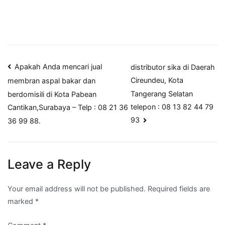
Post
Apakah Anda mencari jual
distributor sika di Daerah
Cireundeu, Kota
membran aspal bakar dan
navigation
Tangerang Selatan
berdomisili di Kota Pabean
telepon : 08 13 82 44 79
Cantikan,Surabaya – Telp : 08 21 36
93
36 99 88.
Leave a Reply
Your email address will not be published.
Required fields are
marked
*