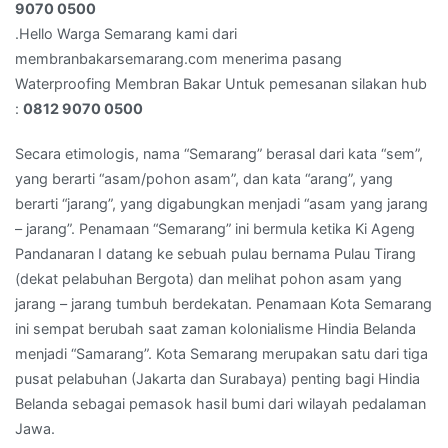
:
9070 0500
0812
.Hello Warga Semarang kami dari
9070
membranbakarsemarang.com menerima pasang
0500
Waterproofing Membran Bakar Untuk pemesanan silakan hub
:
0812 9070 0500
Secara etimologis, nama “Semarang” berasal dari kata “sem”,
yang berarti “asam/pohon asam”, dan kata “arang”, yang
berarti “jarang”, yang digabungkan menjadi “asam yang jarang
– jarang”. Penamaan “Semarang” ini bermula ketika Ki Ageng
Pandanaran I datang ke sebuah pulau bernama Pulau Tirang
(dekat pelabuhan Bergota) dan melihat pohon asam yang
jarang – jarang tumbuh berdekatan. Penamaan Kota Semarang
ini sempat berubah saat zaman kolonialisme Hindia Belanda
menjadi “Samarang”. Kota Semarang merupakan satu dari tiga
pusat pelabuhan (Jakarta dan Surabaya) penting bagi Hindia
Belanda sebagai pemasok hasil bumi dari wilayah pedalaman
Jawa.