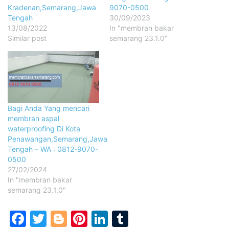
Kradenan,Semarang,Jawa
9070-0500
Tengah
30/09/2023
13/08/2022
In "membran bakar
Similar post
semarang 23.1.0"
Bagi Anda Yang mencari
membran aspal
waterproofing Di Kota
Penawangan,Semarang,Jawa
Tengah – WA : 0812-9070-
0500
27/02/2024
In "membran bakar
semarang 23.1.0"
Facebook
Twitter
Blogger
Pinterest
LinkedIn
Tumblr