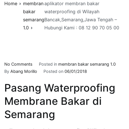
Home
membran
aplikator membran bakar
bakar
waterproofing di Wilayah
semarang
Bancak,Semarang,Jawa Tengah –
1.0
Hubungi Kami : 08 12 90 70 05 00
on
No Comments
Posted in
membran bakar semarang 1.0
aplikator
By
Abang Morillo
Posted on
06/01/2018
membran
Pasang Waterproofing
bakar
waterproofing
Membrane Bakar di
di
Wilayah
Semarang
Bancak,Semarang,Jawa
Tengah
–