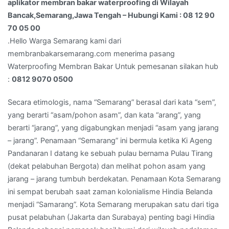
aplikator membran bakar waterproofing di Wilayah
Hubungi
Bancak,Semarang,Jawa Tengah – Hubungi Kami : 08 12 90
Kami
70 05 00
:
.Hello Warga Semarang kami dari
08
membranbakarsemarang.com menerima pasang
12
Waterproofing Membran Bakar Untuk pemesanan silakan hub
90
:
0812 9070 0500
70
05
Secara etimologis, nama “Semarang” berasal dari kata “sem”,
00
yang berarti “asam/pohon asam”, dan kata “arang”, yang
berarti “jarang”, yang digabungkan menjadi “asam yang jarang
– jarang”. Penamaan “Semarang” ini bermula ketika Ki Ageng
Pandanaran I datang ke sebuah pulau bernama Pulau Tirang
(dekat pelabuhan Bergota) dan melihat pohon asam yang
jarang – jarang tumbuh berdekatan. Penamaan Kota Semarang
ini sempat berubah saat zaman kolonialisme Hindia Belanda
menjadi “Samarang”. Kota Semarang merupakan satu dari tiga
pusat pelabuhan (Jakarta dan Surabaya) penting bagi Hindia