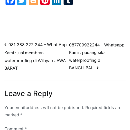
Facebook
Twitter
Blogger
Pinterest
LinkedIn
Tumblr
Post
081 388 222 244 – What App
087709922244 – Whatsapp
Kami : pasang sika
Kami : jual membran
navigation
waterproofing di
waterproofing di Wilayah JAWA
BANGLI,BALI
BARAT
Leave a Reply
Your email address will not be published.
Required fields are
marked
*
Comment
*