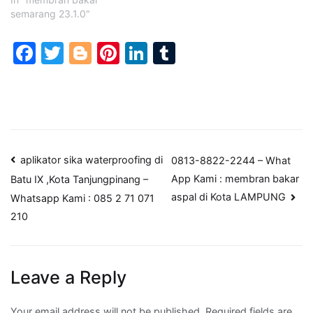
semarang 23.1.0"
Facebook
Twitter
Blogger
Pinterest
LinkedIn
Tumblr
Post
aplikator sika waterproofing di
0813-8822-2244 – What
App Kami : membran bakar
Batu IX ,Kota Tanjungpinang –
navigation
aspal di Kota LAMPUNG
Whatsapp Kami : 085 2 71 071
210
Leave a Reply
Your email address will not be published.
Required fields are