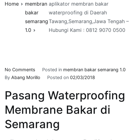
Home
membran
aplikator membran bakar
bakar
waterproofing di Daerah
semarang
Tawang,Semarang,Jawa Tengah –
1.0
Hubungi Kami : 0812 9070 0500
on
No Comments
Posted in
membran bakar semarang 1.0
aplikator
By
Abang Morillo
Posted on
02/03/2018
membran
Pasang Waterproofing
bakar
waterproofing
Membrane Bakar di
di
Daerah
Semarang
Tawang,Semarang,Jawa
Tengah
–