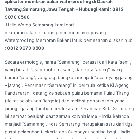
aplikator membran bakar waterproofing di Daerah
Hubungi
Tawang,Semarang,Jawa Tengah – Hubungi Kami : 0812
Kami
9070 0500
:
.Hello Warga Semarang kami dari
0812
membranbakarsemarang.com menerima pasang
9070
Waterproofing Membran Bakar Untuk pemesanan silakan hub
0500
:
0812 9070 0500
Secara etimologis, nama “Semarang” berasal dari kata “sem”,
yang berarti “asam/pohon asam”, dan kata “arang”, yang
berarti “jarang”, yang digabungkan menjadi “asam yang jarang
– jarang”. Penamaan “Semarang” ini bermula ketika Ki Ageng
Pandanaran I datang ke sebuah pulau bernama Pulau Tirang
(dekat pelabuhan Bergota) dan melihat pohon asam yang
jarang – jarang tumbuh berdekatan. Penamaan Kota Semarang
ini sempat berubah saat zaman kolonialisme Hindia Belanda
menjadi “Samarang”. Kota Semarang merupakan satu dari tiga
pusat pelabuhan (Jakarta dan Surabaya) penting bagi Hindia