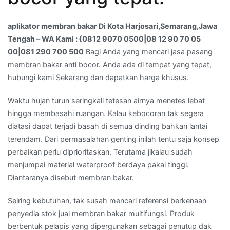
–
WA
aplikator membran bakar Di Kota Harjosari,Semarang,Jawa
Kami
Tengah – WA Kami : {0812 9070 0500|08 12 90 70 05
:
00|081 290 700 500
Bagi Anda yang mencari jasa pasang
{0812
membran bakar anti bocor. Anda ada di tempat yang tepat,
9070
hubungi kami Sekarang dan dapatkan harga khusus.
0500|08
12
Waktu hujan turun seringkali tetesan airnya menetes lebat
90
hingga membasahi ruangan. Kalau kebocoran tak segera
70
diatasi dapat terjadi basah di semua dinding bahkan lantai
05
terendam. Dari permasalahan genting inilah tentu saja konsep
00|081
perbaikan perlu diprioritaskan. Terutama jikalau sudah
290
menjumpai material waterproof berdaya pakai tinggi.
700
Diantaranya disebut membran bakar.
500
Seiring kebutuhan, tak susah mencari referensi berkenaan
penyedia stok jual membran bakar multifungsi. Produk
berbentuk pelapis yang dipergunakan sebagai penutup dak