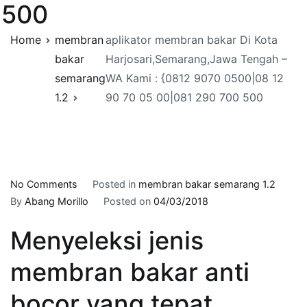
500
Home
membran
aplikator membran bakar Di Kota
bakar
Harjosari,Semarang,Jawa Tengah –
semarang
WA Kami : {0812 9070 0500|08 12
1.2
90 70 05 00|081 290 700 500
on
No Comments
Posted in
membran bakar semarang 1.2
aplikator
By
Abang Morillo
Posted on
04/03/2018
membran
Menyeleksi jenis
bakar
Di
membran bakar anti
Kota
Harjosari,Semarang,Jawa
bocor yang tepat.
Tengah