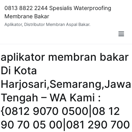
Skip
0813 8822 2244 Spesialis Waterproofing
to
Membrane Bakar
content
Aplikator, Distributor Membran Aspal Bakar.
aplikator membran bakar
Di Kota
Harjosari,Semarang,Jawa
Tengah – WA Kami :
{0812 9070 0500|08 12
90 70 05 00|081 290 700