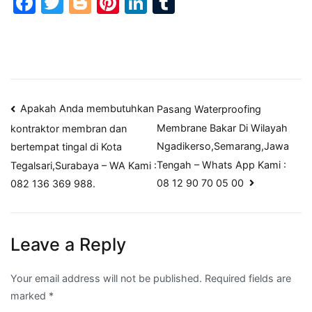
Facebook
Twitter
Blogger
Pinterest
LinkedIn
Tumblr
Post
Apakah Anda membutuhkan
Pasang Waterproofing
Membrane Bakar Di Wilayah
kontraktor membran dan
navigation
Ngadikerso,Semarang,Jawa
bertempat tingal di Kota
Tengah – Whats App Kami :
Tegalsari,Surabaya – WA Kami :
08 12 90 70 05 00
082 136 369 988.
Leave a Reply
Your email address will not be published.
Required fields are
marked
*