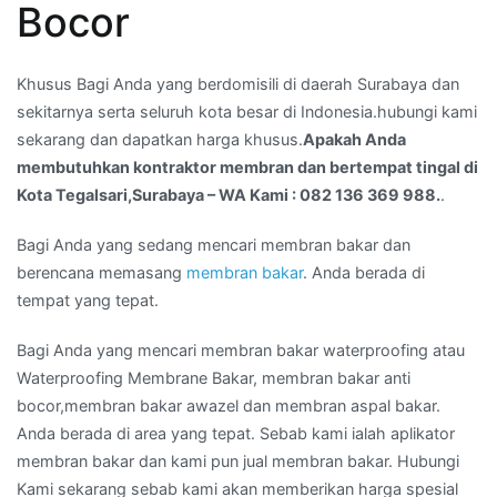
Bocor
tingal
di
Kota
Khusus Bagi Anda yang berdomisili di daerah Surabaya dan
Tegalsari,Surabaya
sekitarnya serta seluruh kota besar di Indonesia.hubungi kami
–
sekarang dan dapatkan harga khusus.
Apakah Anda
WA
membutuhkan kontraktor membran dan bertempat tingal di
Kami
Kota Tegalsari,Surabaya – WA Kami : 082 136 369 988.
.
:
082
Bagi Anda yang sedang mencari membran bakar dan
136
berencana memasang
membran bakar
. Anda berada di
369
tempat yang tepat.
988.
Bagi Anda yang mencari membran bakar waterproofing atau
Waterproofing Membrane Bakar, membran bakar anti
bocor,membran bakar awazel dan membran aspal bakar.
Anda berada di area yang tepat. Sebab kami ialah aplikator
membran bakar dan kami pun jual membran bakar. Hubungi
Kami sekarang sebab kami akan memberikan harga spesial