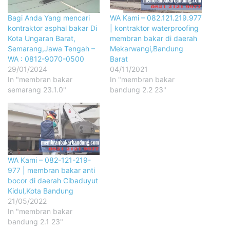
Bagi Anda Yang mencari
WA Kami – 082.121.219.977
kontraktor asphal bakar Di
| kontraktor waterproofing
Kota Ungaran Barat,
membran bakar di daerah
Semarang,Jawa Tengah –
Mekarwangi,Bandung
WA : 0812-9070-0500
Barat
29/01/2024
04/11/2021
In "membran bakar
In "membran bakar
semarang 23.1.0"
bandung 2.2 23"
WA Kami – 082-121-219-
977 | membran bakar anti
bocor di daerah Cibaduyut
Kidul,Kota Bandung
21/05/2022
In "membran bakar
bandung 2.1 23"