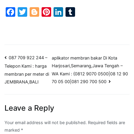
Facebook
Twitter
Blogger
Pinterest
LinkedIn
Tumblr
Post
087 709 922 244 –
aplikator membran bakar Di Kota
Harjosari,Semarang,Jawa Tengah –
Telepon Kami : harga
navigation
WA Kami : {0812 9070 0500|08 12 90
membran per meter di
70 05 00|081 290 700 500
JEMBRANA,BALI
Leave a Reply
Your email address will not be published.
Required fields are
marked
*