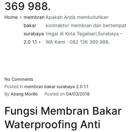
369 988.
Home
membran
Apakah Anda membutuhkan
bakar
kontraktor membran dan bertempat
surabaya
tingal di Kota Tegalsari,Surabaya –
2.0 1.1
WA Kami : 082 136 369 988.
on
No Comments
Apakah
Posted in
membran bakar surabaya 2.0 1.1
Anda
By
Abang Morillo
Posted on
04/03/2018
membutuhkan
Fungsi Membran Bakar
kontraktor
membran
Waterproofing Anti
dan
bertempat