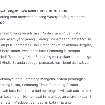
Jawa Tengah – WA Kami : 081 290 700 500
marang.com menerima pasang Waterproofing Membran
500
a “sem”, yang berarti “asam/pohon asam”, dan kata
jadi “asam yang jarang – jarang”. Penamaan “Semarang” ini
uah pulau bernama Pulau Tirang (dekat pelabuhan Bergota)
uh berdekatan. Penamaan Kota Semarang ini sempat
jadi “Samarang”. Kota Semarang merupakan satu dari tiga
i Hindia Belanda sebagai pemasok hasil bumi dari wilayah
dan Surabaya. Kota Semarang mengenal sistem pembagian
emarang Pusat, Semarang Timur, Semarang Selatan,
ayah kota ini bermula dari pembagian wilayah sub-residen
an kecamatan. Namun saat ini, pembagian wilayah kota ini
camatan. Meskipun pembagian kota ini jarang