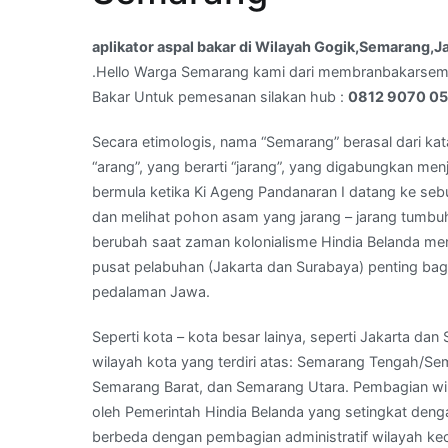
Wilayah
Gogik,Semarang,Jawa
aplikator aspal bakar di Wilayah Gogik,Semarang,
Tengah
.Hello Warga Semarang kami dari membranbakarse
–
Bakar Untuk pemesanan silakan hub :
0812 9070 0
WA
Kami
Secara etimologis, nama “Semarang” berasal dari kat
:
“arang”, yang berarti “jarang”, yang digabungkan men
081
bermula ketika Ki Ageng Pandanaran I datang ke seb
290
dan melihat pohon asam yang jarang – jarang tumb
700
berubah saat zaman kolonialisme Hindia Belanda men
500
pusat pelabuhan (Jakarta dan Surabaya) penting bag
pedalaman Jawa.
Seperti kota – kota besar lainya, seperti Jakarta 
wilayah kota yang terdiri atas: Semarang Tengah/S
Semarang Barat, dan Semarang Utara. Pembagian wil
oleh Pemerintah Hindia Belanda yang setingkat deng
berbeda dengan pembagian administratif wilayah ke