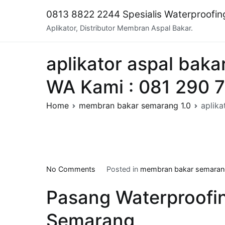
Skip
0813 8822 2244 Spesialis Waterproofi
to
Aplikator, Distributor Membran Aspal Bakar.
content
aplikator aspal bak
WA Kami : 081 290 
Home
membran bakar semarang 1.0
aplik
on
No Comments
Posted in
membran bakar semarang
aplikator
Pasang Waterproofi
aspal
bakar
Semarang
di