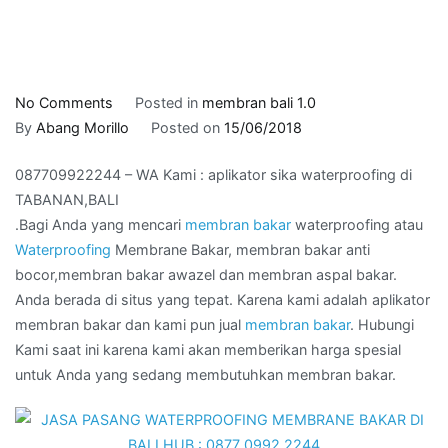
on
No Comments
Posted in
membran bali 1.0
087709922244
By
Abang Morillo
Posted on
15/06/2018
–
087709922244 – WA Kami : aplikator sika waterproofing di
WA
TABANAN,BALI
Kami
.Bagi Anda yang mencari
membran bakar
waterproofing atau
:
Waterproofing
Membrane Bakar, membran bakar anti
aplikator
bocor,membran bakar awazel dan membran aspal bakar.
sika
Anda berada di situs yang tepat. Karena kami adalah aplikator
waterproofing
membran bakar dan kami pun jual
membran bakar
. Hubungi
di
Kami saat ini karena kami akan memberikan harga spesial
TABANAN,BALI
untuk Anda yang sedang membutuhkan membran bakar.