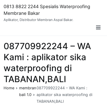
Skip
0813 8822 2244 Spesialis Waterproofing
to
Membrane Bakar
content
Aplikator, Distributor Membran Aspal Bakar.
087709922244 – WA
Kami : aplikator sika
waterproofing di
TABANAN,BALI
Home
membran
087709922244 – WA Kami :
bali 1.0
aplikator sika waterproofing di
TABANAN,BALI