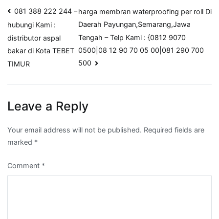
Post
081 388 222 244 –
harga membran waterproofing per roll Di
Daerah Payungan,Semarang,Jawa
hubungi Kami :
navigation
Tengah – Telp Kami : {0812 9070
distributor aspal
0500|08 12 90 70 05 00|081 290 700
bakar di Kota TEBET
500
TIMUR
Leave a Reply
Your email address will not be published.
Required fields are
marked
*
Comment
*