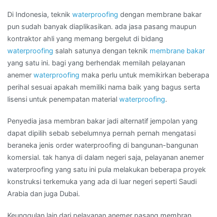
TEBET
TIMUR
Di Indonesia, teknik
waterproofing
dengan membrane bakar
pun sudah banyak diaplikasikan. ada jasa pasang maupun
kontraktor ahli yang memang bergelut di bidang
waterproofing
salah satunya dengan teknik
membrane bakar
yang satu ini. bagi yang berhendak memilah pelayanan
anemer
waterproofing
maka perlu untuk memikirkan beberapa
perihal sesuai apakah memiliki nama baik yang bagus serta
lisensi untuk penempatan material
waterproofing
.
Penyedia jasa membran bakar jadi alternatif jempolan yang
dapat dipilih sebab sebelumnya pernah pernah mengatasi
beraneka jenis order waterproofing di bangunan-bangunan
komersial. tak hanya di dalam negeri saja, pelayanan anemer
waterproofing yang satu ini pula melakukan beberapa proyek
konstruksi terkemuka yang ada di luar negeri seperti Saudi
Arabia dan juga Dubai.
Keunggulan lain dari pelayanan anemer pasang membran