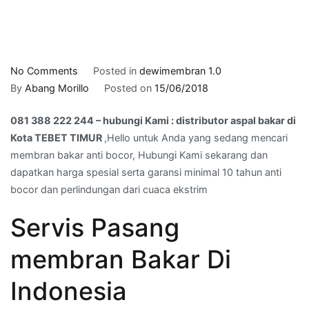
on
No Comments
Posted in
dewimembran 1.0
081
By
Abang Morillo
Posted on
15/06/2018
388
081 388 222 244 – hubungi Kami : distributor aspal bakar di
222
Kota TEBET TIMUR
,Hello untuk Anda yang sedang mencari
244
membran bakar anti bocor, Hubungi Kami sekarang dan
–
dapatkan harga spesial serta garansi minimal 10 tahun anti
hubungi
bocor dan perlindungan dari cuaca ekstrim
Kami
:
Servis Pasang
distributor
aspal
membran Bakar Di
bakar
di
Indonesia
Kota