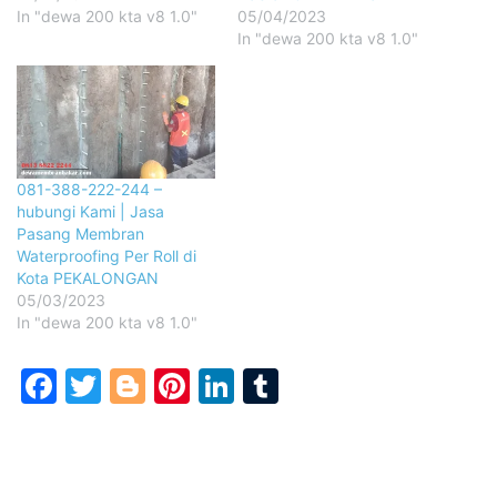
In "dewa 200 kta v8 1.0"
05/04/2023
In "dewa 200 kta v8 1.0"
081-388-222-244 –
hubungi Kami | Jasa
Pasang Membran
Waterproofing Per Roll di
Kota PEKALONGAN
05/03/2023
In "dewa 200 kta v8 1.0"
Facebook
Twitter
Blogger
Pinterest
LinkedIn
Tumblr