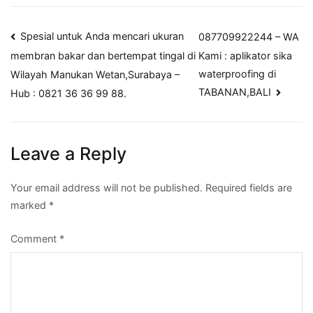
Post
Spesial untuk Anda mencari ukuran
087709922244 – WA
Kami : aplikator sika
membran bakar dan bertempat tingal di
navigation
waterproofing di
Wilayah Manukan Wetan,Surabaya –
TABANAN,BALI
Hub : 0821 36 36 99 88.
Leave a Reply
Your email address will not be published.
Required fields are
marked
*
Comment
*