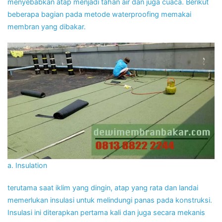
menyebabkan atap menjadi tahan air dan juga cuaca. Berikut
beberapa bagian pada metode waterproofing memakai
membran yang dibakar.
a. Insulation
terutama saat iklim yang dingin, atap yang rata dan landai
memerlukan insulasi untuk melindungi panas pada konstruksi.
Insulasi ini diterapkan pertama kali dan juga secara mekanis