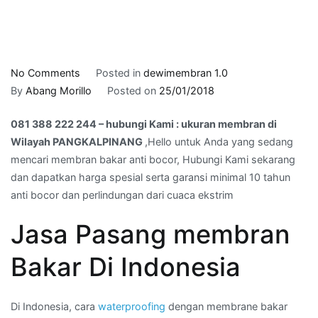
on
No Comments
Posted in
dewimembran 1.0
081
By
Abang Morillo
Posted on
25/01/2018
388
081 388 222 244 – hubungi Kami : ukuran membran di
222
Wilayah PANGKALPINANG
,Hello untuk Anda yang sedang
244
mencari membran bakar anti bocor, Hubungi Kami sekarang
–
dan dapatkan harga spesial serta garansi minimal 10 tahun
hubungi
anti bocor dan perlindungan dari cuaca ekstrim
Kami
:
Jasa Pasang membran
ukuran
membran
Bakar Di Indonesia
di
Wilayah
PANGKALPINANG
Di Indonesia, cara
waterproofing
dengan membrane bakar