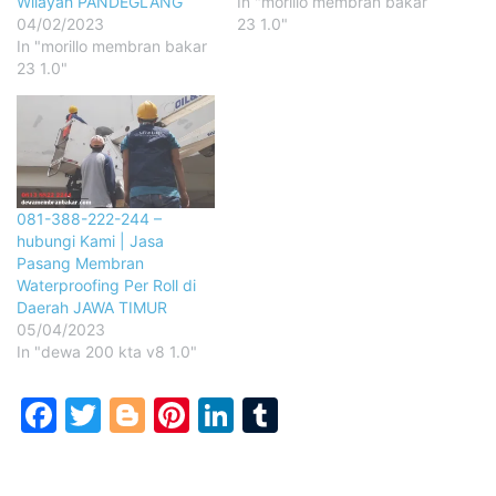
Wilayah PANDEGLANG
In "morillo membran bakar
04/02/2023
23 1.0"
In "morillo membran bakar
23 1.0"
081-388-222-244 –
hubungi Kami | Jasa
Pasang Membran
Waterproofing Per Roll di
Daerah JAWA TIMUR
05/04/2023
In "dewa 200 kta v8 1.0"
Facebook
Twitter
Blogger
Pinterest
LinkedIn
Tumblr