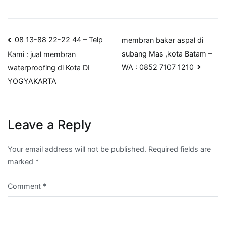
Post
08 13-88 22-22 44 – Telp
membran bakar aspal di
subang Mas ,kota Batam –
Kami : jual membran
navigation
WA : 0852 7107 1210
waterproofing di Kota DI
YOGYAKARTA
Leave a Reply
Your email address will not be published.
Required fields are
marked
*
Comment
*