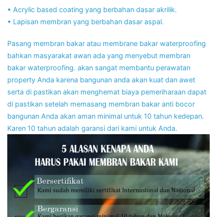
• Acrylic based coating yang berbahan dasar akrilik.
• Lapisan membran yang berbahan dasar aspal.
Pasang membran bakar atau membrane bakar waterproofing
bahkan masyarakat awan ada yang menyebut membran
bakar waterproofing. akan sangat membantu perawatan
property Anda karena bangunan anda akan kuat dan awet
serta di pastikan akan menghemat biaya pemeriharaan dapat
di pastikan setelah memasang membran bakar anti bocor
bangunan Anda akan aman minimal untuk 10 tahun kedepan.
Karen 10 tahun adalah garansi dari kami untuk Anda.