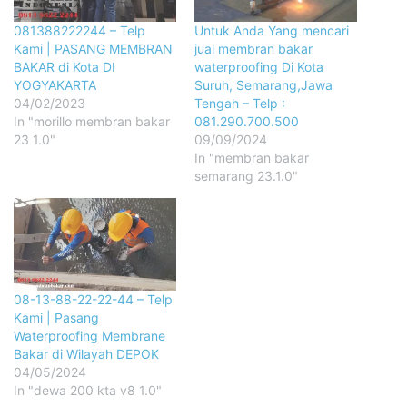
081388222244 – Telp
Untuk Anda Yang mencari
Kami | PASANG MEMBRAN
jual membran bakar
BAKAR di Kota DI
waterproofing Di Kota
YOGYAKARTA
Suruh, Semarang,Jawa
04/02/2023
Tengah – Telp :
In "morillo membran bakar
081.290.700.500
23 1.0"
09/09/2024
In "membran bakar
semarang 23.1.0"
08-13-88-22-22-44 – Telp
Kami | Pasang
Waterproofing Membrane
Bakar di Wilayah DEPOK
04/05/2024
In "dewa 200 kta v8 1.0"