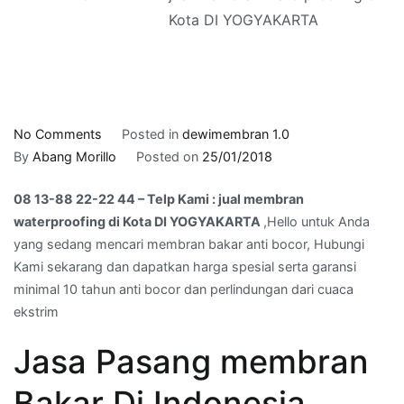
Kota DI YOGYAKARTA
on
No Comments
Posted in
dewimembran 1.0
08
By
Abang Morillo
Posted on
25/01/2018
13-
08 13-88 22-22 44 – Telp Kami : jual membran
88
waterproofing di Kota DI YOGYAKARTA
,Hello untuk Anda
22-
yang sedang mencari membran bakar anti bocor, Hubungi
22
Kami sekarang dan dapatkan harga spesial serta garansi
44
minimal 10 tahun anti bocor dan perlindungan dari cuaca
–
ekstrim
Telp
Kami
Jasa Pasang membran
:
jual
Bakar Di Indonesia
membran