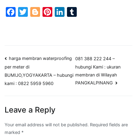
Facebook
Twitter
Blogger
Pinterest
LinkedIn
Tumblr
Post
harga membran waterproofing
081 388 222 244 –
hubungi Kami : ukuran
per meter di
navigation
membran di Wilayah
BUMIJO,YOGYAKARTA – hubungi
PANGKALPINANG
kami : 0822 5959 5960
Leave a Reply
Your email address will not be published.
Required fields are
marked
*