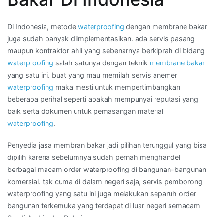
waterproofing
di
Di Indonesia, metode
waterproofing
dengan membrane bakar
Kota
juga sudah banyak diimplementasikan. ada servis pasang
DI
maupun kontraktor ahli yang sebenarnya berkiprah di bidang
YOGYAKARTA
waterproofing
salah satunya dengan teknik
membrane bakar
yang satu ini. buat yang mau memilah servis anemer
waterproofing
maka mesti untuk mempertimbangkan
beberapa perihal seperti apakah mempunyai reputasi yang
baik serta dokumen untuk pemasangan material
waterproofing
.
Penyedia jasa membran bakar jadi pilihan terunggul yang bisa
dipilih karena sebelumnya sudah pernah menghandel
berbagai macam order waterproofing di bangunan-bangunan
komersial. tak cuma di dalam negeri saja, servis pemborong
waterproofing yang satu ini juga melakukan separuh order
bangunan terkemuka yang terdapat di luar negeri semacam