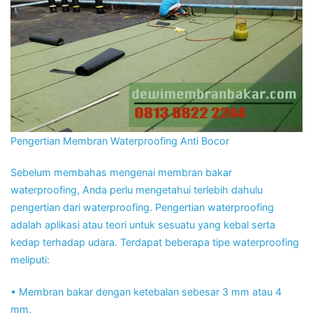
Pengertian Membran Waterproofing Anti Bocor
Sebelum membahas mengenai membran bakar
waterproofing, Anda perlu mengetahui terlebih dahulu
pengertian dari waterproofing. Pengertian waterproofing
adalah aplikasi atau teori untuk sesuatu yang kebal serta
kedap terhadap udara. Terdapat beberapa tipe waterproofing
meliputi:
• Membran bakar dengan ketebalan sebesar 3 mm atau 4
mm.