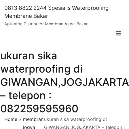
Skip
0813 8822 2244 Spesialis Waterproofing
to
Membrane Bakar
content
Aplikator, Distributor Membran Aspal Bakar.
ukuran sika
waterproofing di
GIWANGAN,JOGJAKARTA
– telepon :
082259595960
Home
membran
ukuran sika waterproofing di
jogya
GIWANGAN,JOGJAKARTA – telepon :