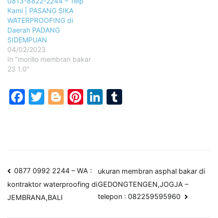
0813-8822-2244 – Telp
Kami | PASANG SIKA
WATERPROOFING di
Daerah PADANG
SIDEMPUAN
04/02/2023
In "morillo membran bakar
23 1.0"
Facebook
Twitter
Blogger
Pinterest
LinkedIn
Tumblr
Post
0877 0992 2244 – WA :
ukuran membran asphal bakar di
GEDONGTENGEN,JOGJA –
kontraktor waterproofing di
navigation
telepon : 082259595960
JEMBRANA,BALI