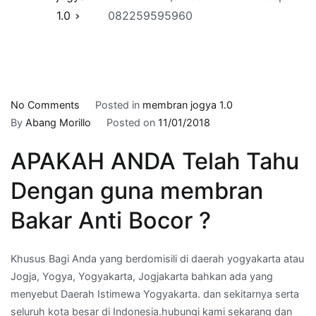
1.0
082259595960
on
No Comments
Posted in
membran jogya 1.0
ukuran
By
Abang Morillo
Posted on
11/01/2018
sika
APAKAH ANDA Telah Tahu
waterproofing
di
Dengan guna membran
GIWANGAN,JOGJAKARTA
–
Bakar Anti Bocor ?
telepon
:
Khusus Bagi Anda yang berdomisili di daerah yogyakarta atau
082259595960
Jogja, Yogya, Yogyakarta, Jogjakarta bahkan ada yang
menyebut Daerah Istimewa Yogyakarta. dan sekitarnya serta
seluruh kota besar di Indonesia.hubungi kami sekarang dan