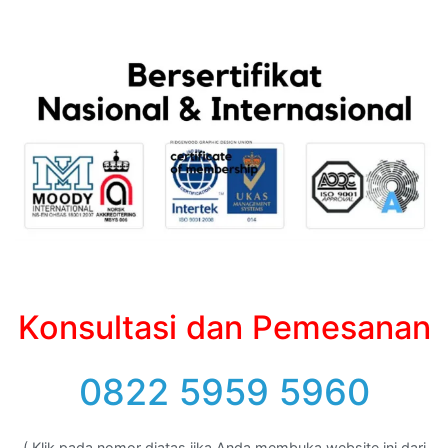
Konsultasi dan Pemesanan
0822 5959 5960
( Klik pada nomor diatas jika Anda membuka website ini dari