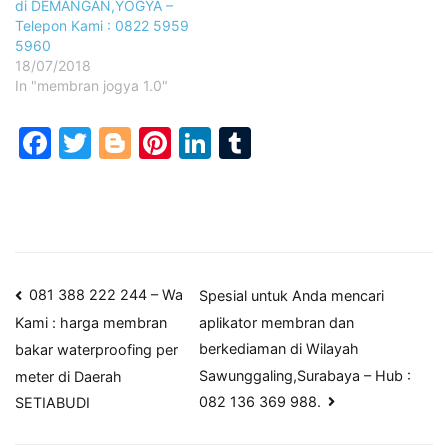
di DEMANGAN,YOGYA –
Telepon Kami : 0822 5959
5960
18/07/2018
In "membran jogya 1.0"
Facebook
Twitter
Blogger
Pinterest
LinkedIn
Tumblr
Post
081 388 222 244 – Wa
Spesial untuk Anda mencari
aplikator membran dan
Kami : harga membran
navigation
berkediaman di Wilayah
bakar waterproofing per
Sawunggaling,Surabaya – Hub :
meter di Daerah
082 136 369 988.
SETIABUDI