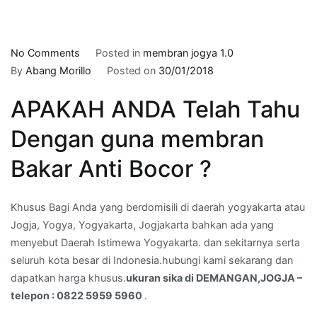
on
No Comments
Posted in
membran jogya 1.0
ukuran
By
Abang Morillo
Posted on
30/01/2018
sika
APAKAH ANDA Telah Tahu
di
DEMANGAN,JOGJA
Dengan guna membran
–
telepon
Bakar Anti Bocor ?
:
0822
Khusus Bagi Anda yang berdomisili di daerah yogyakarta atau
5959
Jogja, Yogya, Yogyakarta, Jogjakarta bahkan ada yang
5960
menyebut Daerah Istimewa Yogyakarta. dan sekitarnya serta
seluruh kota besar di Indonesia.hubungi kami sekarang dan
dapatkan harga khusus.
ukuran sika di DEMANGAN,JOGJA –
telepon : 0822 5959 5960
.