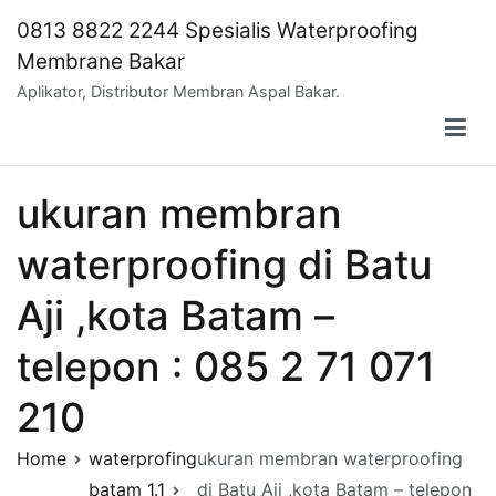
Skip
0813 8822 2244 Spesialis Waterproofing
to
Membrane Bakar
content
Aplikator, Distributor Membran Aspal Bakar.
ukuran membran
waterproofing di Batu
Aji ,kota Batam –
telepon : 085 2 71 071
210
Home
waterprofing
ukuran membran waterproofing
batam 1.1
di Batu Aji ,kota Batam – telepon