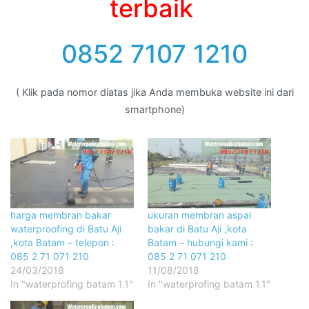
terbaik
0852 7107 1210
( Klik pada nomor diatas jika Anda membuka website ini dari
smartphone)
harga membran bakar
ukuran membran aspal
waterproofing di Batu Aji
bakar di Batu Aji ,kota
,kota Batam – telepon :
Batam – hubungi kami :
085 2 71 071 210
085 2 71 071 210
24/03/2018
11/08/2018
In "waterprofing batam 1.1"
In "waterprofing batam 1.1"