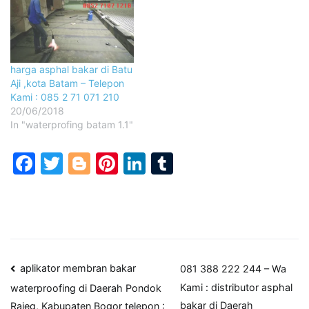
harga asphal bakar di Batu
Aji ,kota Batam – Telepon
Kami : 085 2 71 071 210
20/06/2018
In "waterprofing batam 1.1"
Facebook
Twitter
Blogger
Pinterest
LinkedIn
Tumblr
Post
aplikator membran bakar
081 388 222 244 – Wa
Kami : distributor asphal
waterproofing di Daerah Pondok
navigation
bakar di Daerah
Rajeg, Kabupaten Bogor telepon :