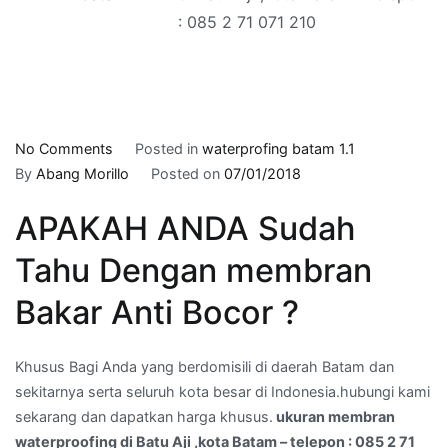
: 085 2 71 071 210
on
No Comments
Posted in
waterprofing batam 1.1
ukuran
By
Abang Morillo
Posted on
07/01/2018
membran
APAKAH ANDA Sudah
waterproofing
di
Tahu Dengan membran
Batu
Aji
Bakar Anti Bocor ?
,kota
Batam
Khusus Bagi Anda yang berdomisili di daerah Batam dan
–
sekitarnya serta seluruh kota besar di Indonesia.hubungi kami
telepon
sekarang dan dapatkan harga khusus.
ukuran membran
:
waterproofing di Batu Aji ,kota Batam – telepon : 085 2 71
085