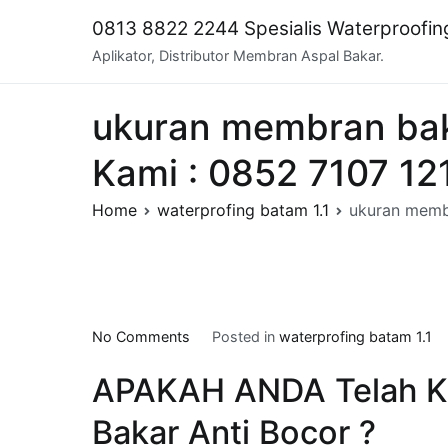
Skip
0813 8822 2244 Spesialis Waterproofi
to
Aplikator, Distributor Membran Aspal Bakar.
content
ukuran membran baka
Kami : 0852 7107 12
Home
waterprofing batam 1.1
ukuran membr
on
No Comments
Posted in
waterprofing batam 1.1
ukuran
APAKAH ANDA Telah K
membran
bakar
Bakar Anti Bocor ?
di