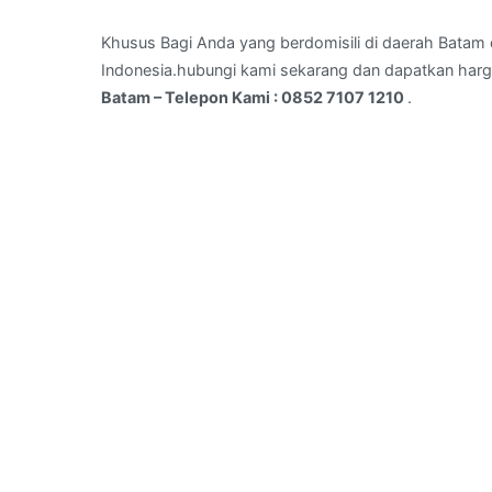
bengkong
Laut
Khusus Bagi Anda yang berdomisili di daerah Batam d
,kota
Indonesia.hubungi kami sekarang dan dapatkan harg
Batam
Batam – Telepon Kami : 0852 7107 1210
.
–
Telepon
Kami
:
0852
7107
1210