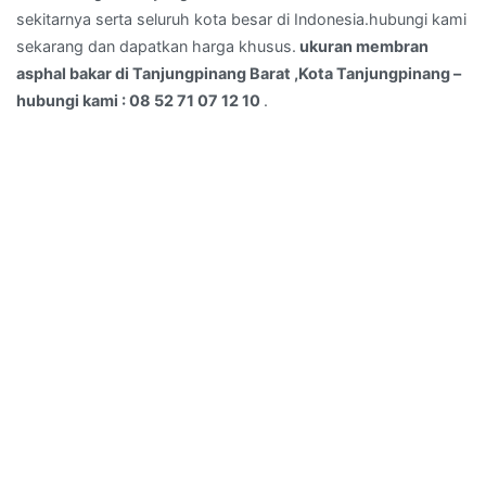
sekitarnya serta seluruh kota besar di Indonesia.hubungi kami
–
sekarang dan dapatkan harga khusus.
ukuran membran
hubungi
asphal bakar di Tanjungpinang Barat ,Kota Tanjungpinang –
kami
hubungi kami : 08 52 71 07 12 10
.
:
08
52
71
07
12
10