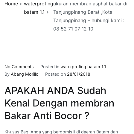
Home
waterprofing
ukuran membran asphal bakar di
batam 1.1
Tanjungpinang Barat ,Kota
Tanjungpinang – hubungi kami :
08 52 71 07 12 10
on
No Comments
Posted in
waterprofing batam 1.1
ukuran
By
Abang Morillo
Posted on
28/01/2018
membran
APAKAH ANDA Sudah
asphal
bakar
Kenal Dengan membran
di
Tanjungpinang
Bakar Anti Bocor ?
Barat
,Kota
Khusus Bagi Anda yang berdomisili di daerah Batam dan
Tanjungpinang