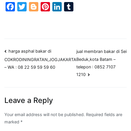
Facebook
Twitter
Blogger
Pinterest
LinkedIn
Tumblr
Post
harga asphal bakar di
jual membran bakar di Sei
Beduk,kota Batam –
COKRODININGRATAN,JOGJAKARTA
navigation
telepon : 0852 7107
– WA : 08 22 59 59 59 60
1210
Leave a Reply
Your email address will not be published.
Required fields are
marked
*