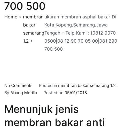
700 500
Home
membran
ukuran membran asphal bakar Di
bakar
Kota Kopeng,Semarang,Jawa
semarang
Tengah – Telp Kami : {0812 9070
1.2
0500|08 12 90 70 05 00|081 290
700 500
on
No Comments
Posted in
membran bakar semarang 1.2
ukuran
By
Abang Morillo
Posted on
05/01/2018
membran
Menunjuk jenis
asphal
bakar
membran bakar anti
Di
Kota