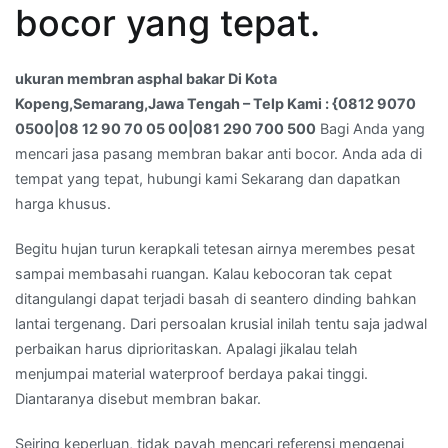
bocor yang tepat.
Kopeng,Semarang,Jawa
Tengah
–
ukuran membran asphal bakar Di Kota
Telp
Kopeng,Semarang,Jawa Tengah – Telp Kami : {0812 9070
Kami
0500|08 12 90 70 05 00|081 290 700 500
Bagi Anda yang
:
mencari jasa pasang membran bakar anti bocor. Anda ada di
{0812
tempat yang tepat, hubungi kami Sekarang dan dapatkan
9070
harga khusus.
0500|08
12
Begitu hujan turun kerapkali tetesan airnya merembes pesat
90
sampai membasahi ruangan. Kalau kebocoran tak cepat
70
ditangulangi dapat terjadi basah di seantero dinding bahkan
05
lantai tergenang. Dari persoalan krusial inilah tentu saja jadwal
00|081
perbaikan harus diprioritaskan. Apalagi jikalau telah
290
menjumpai material waterproof berdaya pakai tinggi.
700
Diantaranya disebut membran bakar.
500
Seiring keperluan, tidak payah mencari referensi mengenai