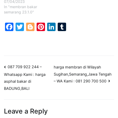
07/04/2023
In "membran bakar
semarang 23.1.0"
Facebook
Twitter
Blogger
Pinterest
LinkedIn
Tumblr
Post
087 709 922 244 –
harga membran di Wilayah
Sugihan,Semarang,Jawa Tengah
Whatsapp Kami : harga
navigation
– WA Kami : 081 290 700 500
asphal bakar di
BADUNG,BALI
Leave a Reply